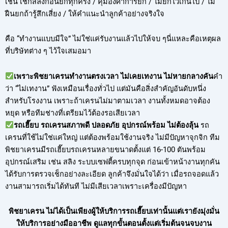
เช่น เช็กสลิงก่อนยกทุกครั้ง / คุมองศาการยก / ไม่ยกไวเกินไป / ไม่
ฝืนยกถ้ารู้สึกเสี่ยง / ให้คำแนะนำลูกค้าอย่างจริงใจ
คือ “ทำงานแบบมีใจ” ไม่ใช่แค่รับงานแล้วไปให้จบ ๆนี่แหละคือเหตุผล
ที่บริษัทต่าง ๆ ไว้ใจเสมอมา
เพราะพิชยาเครนทำงานตรงเวลา ไม่เคยเทงาน ไม่หายกลางคัน
คำ
ว่า “ไม่เทงาน” ฟังเหมือนเรื่องทั่วไป แต่มันคือสิ่งสำคัญอันดับหนึ่ง
สำหรับโรงงาน เพราะถ้าเครนไม่มาตามเวลา งานทั้งหมดอาจต้อง
หยุด หรือทีมช่างที่เตรียมไว้ต้องรอเสียเวลา
รถเฮี๊ยบ รถเครนสภาพดี ปลอดภัย อุปกรณ์พร้อม ไม่ต้องลุ้น
รถ
เครนที่ใช้ไม่ใช่แค่ใหญ่ แต่ต้องพร้อมใช้งานจริง ไม่มีปัญหาจุกจิก ทีม
พิชยาเครนมีรถเฮี๊ยบรถเครนหลายขนาดตั้งแต่ 16-100 ตันพร้อม
อุปกรณ์เสริม เช่น สลิง ระบบเซฟตี้ครบทุกจุด ก่อนเข้าหน้างานทุกคัน
ได้รับการตรวจเช็กอย่างละเอียด ลูกค้าจึงมั่นใจได้ว่า เมื่อรถจอดแล้ว
งานสามารถเริ่มได้ทันที ไม่มีเสียเวลาเพราะเครื่องมีปัญหา
พิชยาเครน ไม่ได้เป็นเพียงผู้ให้บริการรถเฮี๊ยบเท่านั้นแต่เรายังมุ่งมั่น
ให้บริการอย่างมืออาชีพ ดูแลทุกขั้นตอนตั้งแต่เริ่มต้นจนจบงาน