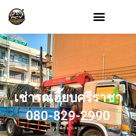
เช่ารถเฮี๊ยบศรีราชา
080-829-2990
BY
พิชยาเครน