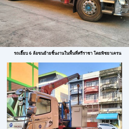
รถเฮี๊ยบ 6 ล้อขนย้ายชิ้นงานในพื้นที่ศรีราชา โดยพิชยาเครน