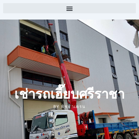
เช่ารถเฮี๊ยบศรีราชา
BY
พิชยาเครน