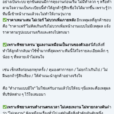
อย่างเป็นระบบ ทุกขั้นตอนมีการคุยงานก่อนเริ่ม ไม่มีทำลวก ๆ หรือทำ
ตามใจความเป็นระเบียบนี้ทำให้ลูกค้ารู้สึกเชื่อใจได้มากขึ้น เพราะรู้ว่า
ทีมนี้เข้าหน้างานแล้วจะไม่ทำให้งานวุ่นวาย
ราคาเหมาะสม ไม่เว่อร์ ไม่บวกเพิ่มภายหลัง
อีกเหตุผลที่ลูกค้าชอบ
คือ “ราคาแฟร์”ไม่คิดเกินจริงไม่บวกเพิ่มหน้างานแบบไม่มีเหตุผล แจ้ง
ราคาตามรูปแบบงานจริงและตรงไปตรงมา
เพราะพิชยาเครน ‘ดูแลงานเหมือนเป็นงานของตัวเอง
’นี่คือสิ่งที่
ทำให้ลูกค้ากลับมาใช้ซ้ำมากที่สุดเพราะทีมนี้ใส่ใจรายละเอียดเล็ก ๆ
น้อย ๆ ที่หลายเจ้าไม่สนใจ
เช่น เช็กสลิงก่อนยกทุกครั้ง / คุมองศาการยก / ไม่ยกไวเกินไป / ไม่
ฝืนยกถ้ารู้สึกเสี่ยง / ให้คำแนะนำลูกค้าอย่างจริงใจ
คือ “ทำงานแบบมีใจ” ไม่ใช่แค่รับงานแล้วไปให้จบ ๆนี่แหละคือเหตุผล
ที่บริษัทต่าง ๆ ไว้ใจเสมอมา
เพราะพิชยาเครนทำงานตรงเวลา ไม่เคยเทงาน ไม่หายกลางคัน
คำ
ว่า “ไม่เทงาน” ฟังเหมือนเรื่องทั่วไป แต่มันคือสิ่งสำคัญอันดับหนึ่ง