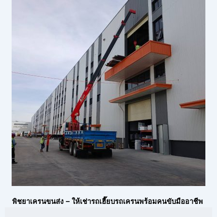
พิชยาเครนขนส่ง – ให้เช่ารถเฮี๊ยบรถเครนพร้อมคนขับมืออาชีพ