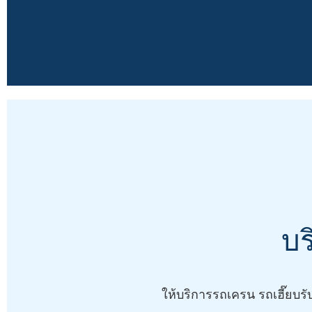
บร
ให้บริการรถเครน รถเฮี๊ยบรั