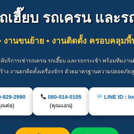
ถเฮี๊ยบ รถเครน และร
 งานขนย้าย • งานติดตั้ง ครอบคลุมพื้นท
 ให้บริการเช่ารถเครน รถเฮี๊ยบ และรถกระเช้า พร้อมทีมงา
สร้าง งานยกติดตั้งเครื่องจักร ด้วยมาตรฐานความปลอดภัยสู
0-829-2990
080-014-0105
LINE ID : t
ุณต่อ)
(คุณแอน)