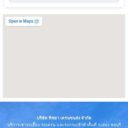
บริษัท พิชยา เครนขนส่ง จำกัด
บริการเช่ารถเฮี๊ยบ รถเครน เเละรถกระเช้าทั่วพื้นที่ ระยอง ชลบุรี