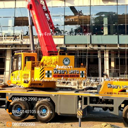
อยุธยา
ฉะเชิงเทรา
และจังหวัดใกล้เคียงทั่วประเทศ
ติดต่อเรา
38/8 หมู่ที่ 5 ตำบลตะเคียนเตี้ย อำเภอบางละมุง จังหวัดชลบุรี
20150
080-829-2990 คุณต่อ
080-0140105 คุณเเอน
0808292990