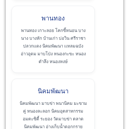
พานทอง
พานทอง เกาะลอย โคกขี้หนอน บาง
นาง บางหัก บ้านเก่า บ่อวิน ศรีราชา
ปลวกเเดง นิคมพัฒนา เเหลมฉบัง
อ่าวอุดม มาบโป่ง หนองกะขะ หนอง
ตำลึง หนองหงษ์
นิคมพัฒนา
นิคมพัฒนา มาบข่า พนานิคม มะขาม
คู่ หนองละลอก นิคมอุตสาหกรรม
อมตะซิตี้ ระยอง วัดมาบข่า ตลาด
นิคมพัฒนา อ่างเก็บน้ำดอกกราย