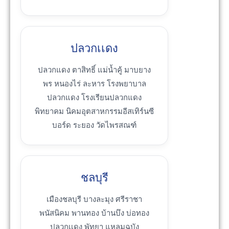
ปลวกเเดง
ปลวกแดง ตาสิทธิ์ แม่น้ำคู้ มาบยาง
พร หนองไร่ ละหาร โรงพยาบาล
ปลวกแดง โรงเรียนปลวกแดง
พิทยาคม นิคมอุตสาหกรรมอีสเทิร์นซี
บอร์ด ระยอง วัดไพรสณฑ์
ชลบุรี
เมืองชลบุรี บางละมุง ศรีราชา
พนัสนิคม พานทอง บ้านบึง บ่อทอง
ปลวกเเดง พัทยา แหลมฉบัง