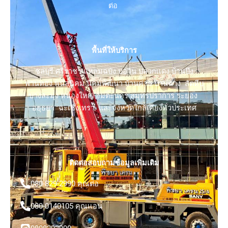
ต่อ
พื้นที่ให้บริการ
ชลบุรี ศรีราชา แหลมฉบัง บ่อวิน ปลวกเเดง บ้านบึง
พานทอง พนัสนิคม นิคมพัฒนา บ้านค่าย บ้านฉาง สัตหีบ
บางละมุง หนองใหญ่ อมตะนคร สมุทรปราการ ระยอง
อยุธยา ฉะเชิงเทรา และจังหวัดใกล้เคียงทั่วประเทศ
ติดต่อสอบถามข้อมูลเพิ่มเติม
080-829-2990 คุณต่อ
080-0140105 คุณเเอน