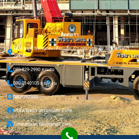
ติดต่อเรา
38/8 หมู่ที่ 5 ตำบลตะเคียนเตี้ย อำเภอบางละมุง จังหวัดชลบุรี
20150
080-829-2990 คุณต่อ
080-0140105 คุณเเอน
0808292990
บริษัท พิชยา เครนขนส่ง จำกัด
Torwuttikari105@gmail.com