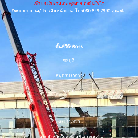
เจ้าของรับงานเอง คุยง่าย ตัดสินใจไว
ติดต่อสอบถาม/ประเมินหน้างาน: โทร080-829-2990 คุณ ต่อ
พื้นที่ให้บริการ
ชลบุรี
สมุทรปราการ
ระยอง
อยุธยา
ฉะเชิงเทรา
และจังหวัดใกล้เคียงทั่วประเทศ