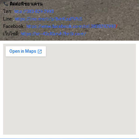
ติดต่อพิชยาเครน
โทร:
http://080-829-2990
Line:
https://line.me/ti/p/8vnKuuPVNS
Facebook:
https://www.facebook.com/tel.0808292990
/
เว็บไซต์:
https://xn--42cl0crvh7hn5i.com/