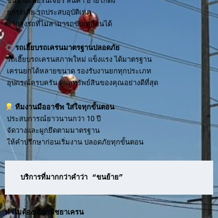
ขนย้ายเฟอร์นิเจอร์ สินค้า ย้ายโกดัง
ยกรถเสีย รถประสบอุบัติเหตุ
ลากจูงรถที่ไม่สามารถขับเคลื่อนได้
รถเฮี๊ยบรถเครนมาตรฐานปลอดภัย
รถเฮี๊ยบรถเครนสภาพใหม่ แข็งแรง ได้มาตรฐาน
เครนยกได้หลายขนาด รองรับงานยกทุกประเภท
อุปกรณ์ครบครัน ดูแลทรัพย์สินของคุณอย่างดีที่สุด
ทีมงานมืออาชีพ ใส่ใจทุกขั้นตอน
ประสบการณ์ยาวนานกว่า 10 ปี
จัดวางและผูกยึดตามมาตรฐาน
ให้คำปรึกษาก่อนเริ่มงาน ปลอดภัยทุกขั้นตอน
บริการที่มากกว่าคำว่า “ขนย้าย”
ทำไมต้องเลือกพิชยาเครน