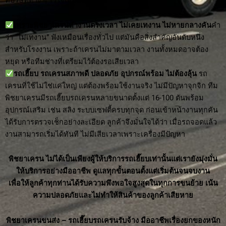
ที่บริษัทต่าง ๆ ไว้ใจเสมอมา
เพราะพิชยาเครนทำงานตรงเวลา ไม่เคยเทงาน ไม่หายกลางคัน
คำ
ว่า “ไม่เทงาน” ฟังเหมือนเรื่องทั่วไป แต่มันคือสิ่งสำคัญอันดับหนึ่ง
สำหรับโรงงาน เพราะถ้าเครนไม่มาตามเวลา งานทั้งหมดอาจต้อง
หยุด หรือทีมช่างที่เตรียมไว้ต้องรอเสียเวลา
รถเฮี๊ยบ รถเครนสภาพดี ปลอดภัย อุปกรณ์พร้อม ไม่ต้องลุ้น
รถ
เครนที่ใช้ไม่ใช่แค่ใหญ่ แต่ต้องพร้อมใช้งานจริง ไม่มีปัญหาจุกจิก ทีม
พิชยาเครนมีรถเฮี๊ยบรถเครนหลายขนาดตั้งแต่ 16-100 ตันพร้อม
อุปกรณ์เสริม เช่น สลิง ระบบเซฟตี้ครบทุกจุด ก่อนเข้าหน้างานทุกคัน
ได้รับการตรวจเช็กอย่างละเอียด ลูกค้าจึงมั่นใจได้ว่า เมื่อรถจอดแล้ว
งานสามารถเริ่มได้ทันที ไม่มีเสียเวลาเพราะเครื่องมีปัญหา
พิชยาเครน ไม่ได้เป็นเพียงผู้ให้บริการรถเฮี๊ยบเท่านั้นแต่เรายังมุ่งมั่น
ให้บริการอย่างมืออาชีพ ดูแลทุกขั้นตอนตั้งแต่เริ่มต้นจนจบงาน
เพื่อให้ลูกค้าทุกท่านได้รับความพึงพอใจสูงสุดในทุกการขนย้าย เน้น
ความปลอดภัยและไม่ทำให้สินค้าของลูกค้าเสียหาย
พิชยาเครนขนส่ง – รถเฮี๊ยบรถเครนรับจ้าง มืออาชีพเรื่องยกของหนัก