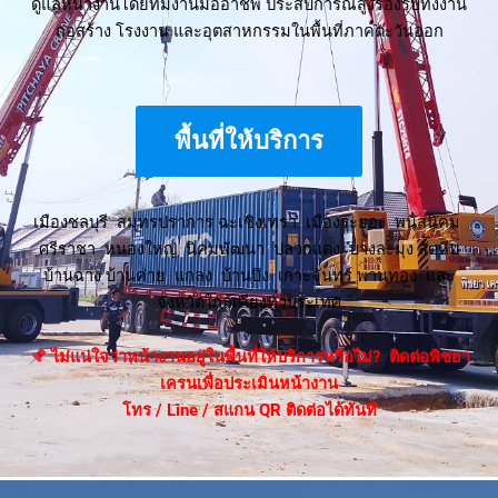
ดูแลหน้างานโดยทีมงานมืออาชีพ ประสบการณ์สูงรองรับทั้งงาน
ก่อสร้าง โรงงาน และอุตสาหกรรมในพื้นที่ภาคตะวันออก
พื้นที่ให้บริการ
เมืองชลบุรี สมุทรปราการ ฉะเชิงเทรา เมืองระยอง พนัสนิคม
ศรีราชา หนองใหญ่ นิคมพัฒนา ปลวกแดง บางละมุง สัตหีบ
บ้านฉาง บ้านค่าย แกลง บ้านบึง เกาะจันทร์ พานทอง และ
จังหวัดใกล้เคียงทั่วประเทศ
ไม่แน่ใจว่าหน้างานอยู่ในพื้นที่ให้บริการหรือไม่? ติดต่อพิชยา
เครนเพื่อประเมินหน้างาน
โทร / Line / สแกน QR ติดต่อได้ทันที