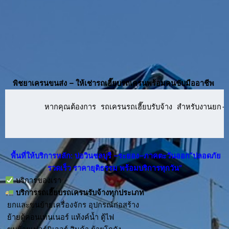
พิชยาเครนขนส่ง – ให้เช่ารถเฮี๊ยบรถเครนพร้อมคนขับมืออาชีพ
      หากคุณต้องการ รถเครนรถเฮี๊ยบรับจ้าง สำหรับงานยก-ย้
พื้นที่ให้บริการหลัก: บ่อวินชลบุรี –ระยอง–ภาคตะวันออก“ปลอดภัย
รวดเร็ว ราคายุติธรรม พร้อมบริการทุกวัน”
บริการของเรา
บริการ
รถเฮี๊ยบรถเครนรับจ้าง
ทุกประเภท
ยกและขนย้ายเครื่องจักร อุปกรณ์ก่อสร้าง
ย้ายตู้คอนเทนเนอร์ แท้งค์น้ำ ตู้ไฟ