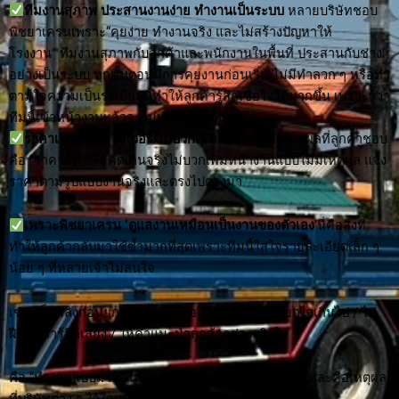
ทีมงานสุภาพ ประสานงานง่าย ทำงานเป็นระบบ
หลายบริษัทชอบ
พิชยาเครนเพราะ“คุยง่าย ทำงานจริง และไม่สร้างปัญหาให้
โรงงาน” ทีมงานสุภาพกับลูกค้าและพนักงานในพื้นที่ ประสานกับช่าง
อย่างเป็นระบบ ทุกขั้นตอนมีการคุยงานก่อนเริ่ม ไม่มีทำลวก ๆ หรือทำ
ตามใจความเป็นระเบียบนี้ทำให้ลูกค้ารู้สึกเชื่อใจได้มากขึ้น เพราะรู้ว่า
ทีมนี้เข้าหน้างานแล้วจะไม่ทำให้งานวุ่นวาย
ราคาเหมาะสม ไม่เว่อร์ ไม่บวกเพิ่มภายหลัง
อีกเหตุผลที่ลูกค้าชอบ
คือ “ราคาแฟร์”ไม่คิดเกินจริงไม่บวกเพิ่มหน้างานแบบไม่มีเหตุผล แจ้ง
ราคาตามรูปแบบงานจริงและตรงไปตรงมา
เพราะพิชยาเครน ‘ดูแลงานเหมือนเป็นงานของตัวเอง
’นี่คือสิ่งที่
ทำให้ลูกค้ากลับมาใช้ซ้ำมากที่สุดเพราะทีมนี้ใส่ใจรายละเอียดเล็ก ๆ
น้อย ๆ ที่หลายเจ้าไม่สนใจ
เช่น เช็กสลิงก่อนยกทุกครั้ง / คุมองศาการยก / ไม่ยกไวเกินไป / ไม่
ฝืนยกถ้ารู้สึกเสี่ยง / ให้คำแนะนำลูกค้าอย่างจริงใจ
คือ “ทำงานแบบมีใจ” ไม่ใช่แค่รับงานแล้วไปให้จบ ๆนี่แหละคือเหตุผล