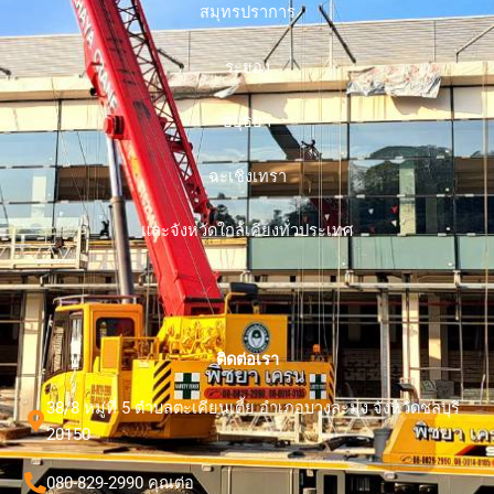
สมุทรปราการ
ระยอง
อยุธยา
ฉะเชิงเทรา
และจังหวัดใกล้เคียงทั่วประเทศ
ติดต่อเรา
38/8 หมู่ที่ 5 ตำบลตะเคียนเตี้ย อำเภอบางละมุง จังหวัดชลบุรี
20150
080-829-2990 คุณต่อ