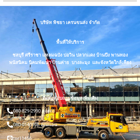
บริษัท พิชยา เครนขนส่ง จำกัด
พื้นที่ให้บริการ
ชลบุรี ศรีราชา แหลมฉบัง บ่อวิน ปลวกเเดง บ้านบึง พานทอง
พนัสนิคม นิคมพัฒนา บ้านค่าย บางละมุง และจังหวัดใกล้เคียง
ติดต่อสอบถามข้อมูลเพิ่มเติม
080-829-2990 คุณต่อ
080-0140105 คุณเเอน
tor11456