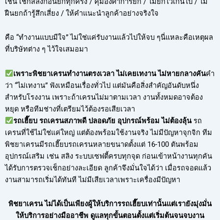
เช่น เช็กสลิงก่อนยกทุกครั้ง / คุมองศาการยก / ไม่ยกไวเกินไป / ไม่
ฝืนยกถ้ารู้สึกเสี่ยง / ให้คำแนะนำลูกค้าอย่างจริงใจ
คือ “ทำงานแบบมีใจ” ไม่ใช่แค่รับงานแล้วไปให้จบ ๆนี่แหละคือเหตุผล
ที่บริษัทต่าง ๆ ไว้ใจเสมอมา
เพราะพิชยาเครนทำงานตรงเวลา ไม่เคยเทงาน ไม่หายกลางคัน
คำ
ว่า “ไม่เทงาน” ฟังเหมือนเรื่องทั่วไป แต่มันคือสิ่งสำคัญอันดับหนึ่ง
สำหรับโรงงาน เพราะถ้าเครนไม่มาตามเวลา งานทั้งหมดอาจต้อง
หยุด หรือทีมช่างที่เตรียมไว้ต้องรอเสียเวลา
รถเฮี๊ยบ รถเครนสภาพดี ปลอดภัย อุปกรณ์พร้อม ไม่ต้องลุ้น
รถ
เครนที่ใช้ไม่ใช่แค่ใหญ่ แต่ต้องพร้อมใช้งานจริง ไม่มีปัญหาจุกจิก ทีม
พิชยาเครนมีรถเฮี๊ยบรถเครนหลายขนาดตั้งแต่ 16-100 ตันพร้อม
อุปกรณ์เสริม เช่น สลิง ระบบเซฟตี้ครบทุกจุด ก่อนเข้าหน้างานทุกคัน
ได้รับการตรวจเช็กอย่างละเอียด ลูกค้าจึงมั่นใจได้ว่า เมื่อรถจอดแล้ว
งานสามารถเริ่มได้ทันที ไม่มีเสียเวลาเพราะเครื่องมีปัญหา
พิชยาเครน ไม่ได้เป็นเพียงผู้ให้บริการรถเฮี๊ยบเท่านั้นแต่เรายังมุ่งมั่น
ให้บริการอย่างมืออาชีพ ดูแลทุกขั้นตอนตั้งแต่เริ่มต้นจนจบงาน