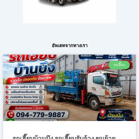
อัพเดทจากทางเรา
รถเฮี๊ยบ
รถเฮี๊ยบบ้านบึง รถเฮี๊ยบรับจ้าง ขนย้าย