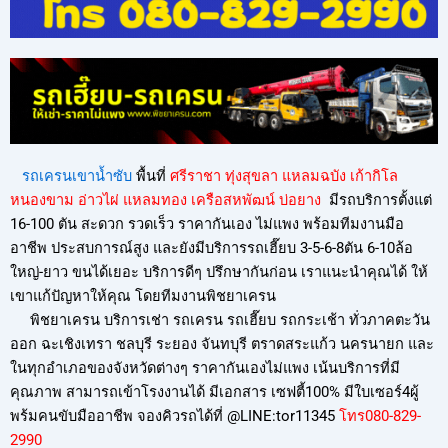
รถเครนเขาน้ำซับ
พื้นที่
ศรีราชา ทุ่งสุขลา แหลมฉบัง เก้ากิโล
หนองขาม อ่าวไผ่ แหลมทอง เครือสหพัฒน์ บ่อยาง
มีรถบริการตั้งแต่
16-100 ตัน สะดวก รวดเร็ว ราคากันเอง ไม่แพง พร้อมทีมงานมือ
อาชีพ ประสบการณ์สูง และยังมีบริการรถเฮี๊ยบ 3-5-6-8ตัน 6-10ล้อ
ใหญ่-ยาว ขนได้เยอะ บริการดีๆ ปรึกษากันก่อน เราแนะนำคุณได้ ให้
เขาแก้ปัญหาให้คุณ โดยทีมงานพิชยาเครน
พิชยาเครน บริการเช่า รถเครน รถเฮี๊ยบ รถกระเช้า ทั่วภาคตะวัน
ออก ฉะเชิงเทรา ชลบุรี ระยอง จันทบุรี ตราดสระแก้ว นครนายก และ
ในทุกอำเภอของจังหวัดต่างๆ ราคากันเองไม่แพง เน้นบริการที่มี
คุณภาพ สามารถเข้าโรงงานได้ มีเอกสาร เซฟตี้100% มีใบเซอร์4ผู้
พร้มคนขับมืออาชีพ จองคิวรถได้ที่ @LINE:tor11345
โทร080-829-
299
0