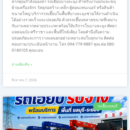
หากคุณกำลังมองหา รถเฮี๊ยบบางละมุง สำหรับงานยกและขน
ย้ายเครื่องจักร วัสดุก่อสร้าง เหล็ก ตู้คอนเทนเนอร์ หรือสินค้า
ขนาดใหญ่ บริการรถเฮี๊ยบในพื้นที่บางละมุงช่วยให้งานดำเนิน
ได้อย่างรวดเร็วและปลอดภัย ด้วยรถเฮี๊ยบหลายขนาดที่เหมาะ
กับงานหลากหลายประเภท พร้อมให้บริการในบางละมุง พัทยา
แหลมฉบัง ศรีราชา และพื้นที่ใกล้เคียง โดยคำนึงถึงความ
ปลอดภัยและการวางแผนยกอย่างเหมาะสมในทุกงาน ติดต่อ
สอบถาม/ประเมินหน้างาน: โทร 094-779-9887 คุณ ต่อ 080-
0140105 คุณเเอน
อ่านเพิ่มเติม »
สิงหาคม 7, 2026
รถเฮี๊ยบชลบุรี