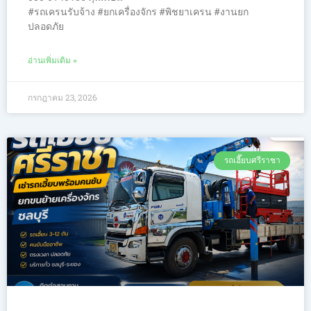
#รถเครนรับจ้าง #ยกเครื่องจักร #พิชยาเครน #งานยก
ปลอดภัย
อ่านเพิ่มเติม »
กรกฎาคม 23, 2026
รถเฮี๊ยบศรีราชา