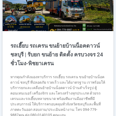
รถเฮี๊ยบ รถเครน ขนย้ายบ้านน็อคดาวน์
ชลบุรี | รับยก ขนย้าย ติดตั้ง ครบวงจร 24
ชั่วโมง-พิชยาเครน
หากคุณกำลังมองหาบริการ รถเฮี๊ยบ รถเครน ขนย้ายบ้านน็อค
ดาวน์ ชลบุรี ที่ปลอดภัย รวดเร็ว และได้มาตรฐาน เราพร้อมให้
บริการยกและเคลื่อนย้ายบ้านน็อคดาวน์ บ้านสำเร็จรูป ตู้
คอนเทนเนอร์ เครื่องจักร และโครงสร้างทุกประเภท ด้วยรถ
เครนและรถเฮี๊ยบหลายขนาด พร้อมทีมงานมืออาชีพที่มี
ประสบการณ์ ให้บริการครอบคลุมทั่วจังหวัดชลบุรีและพื้นที่
ภาคตะวันออก สอบถาม/ประเมินหน้างาน: โทร 094-779-
9887คุณ ต่อ 080-0140105 คุณเเอน