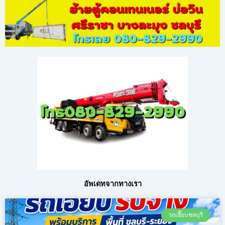
อัพเดทจากทางเรา
รถเฮี๊ยบชลบุรี