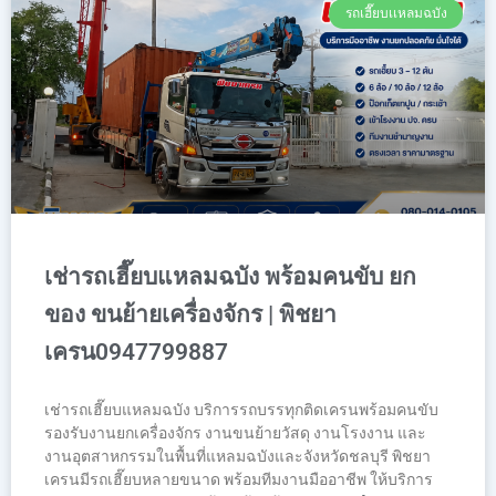
รถเฮี๊ยบเเหลมฉบัง
เช่ารถเฮี๊ยบแหลมฉบัง พร้อมคนขับ ยก
ของ ขนย้ายเครื่องจักร | พิชยา
เครน0947799887
เช่ารถเฮี๊ยบแหลมฉบัง บริการรถบรรทุกติดเครนพร้อมคนขับ
รองรับงานยกเครื่องจักร งานขนย้ายวัสดุ งานโรงงาน และ
งานอุตสาหกรรมในพื้นที่แหลมฉบังและจังหวัดชลบุรี พิชยา
เครนมีรถเฮี๊ยบหลายขนาด พร้อมทีมงานมืออาชีพ ให้บริการ