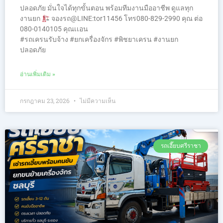
ปลอดภัย มั่นใจได้ทุกขั้นตอน พร้อมทีมงานมืออาชีพ ดูแลทุก
งานยก
จองรถ@LINE:tor11456 โทร080-829-2990 คุณ ต่อ
080-0140105 คุณเเอน
#รถเครนรับจ้าง #ยกเครื่องจักร #พิชยาเครน #งานยก
ปลอดภัย
อ่านเพิ่มเติม »
กรกฎาคม 23, 2026
ไม่มีความเห็น
รถเฮี๊ยบศรีราชา