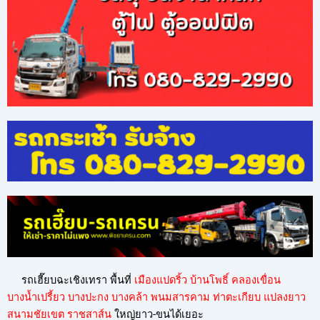
รถเฮี๊ยบฉะเชิงเทรา พื้นที่
เมืองแปดริ้ว บ้านโพธิ์ คลองเขื่อน
บางน้ำเปรี้ยว บางปะกง บางคล้า พนมสารคาม ท่าตะเกียบ แปลงยาว
สนามชัยเขต ราชสาส์น
ใหญ่ยาว-ขนได้เยอะ