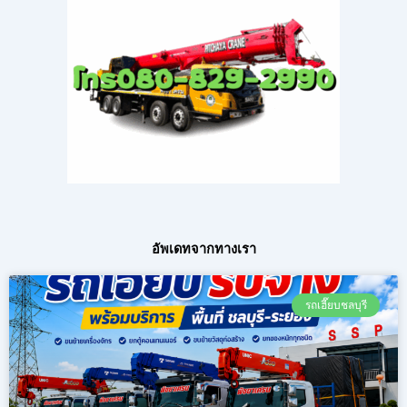
อัพเดทจากทางเรา
รถเฮี๊ยบชลบุรี