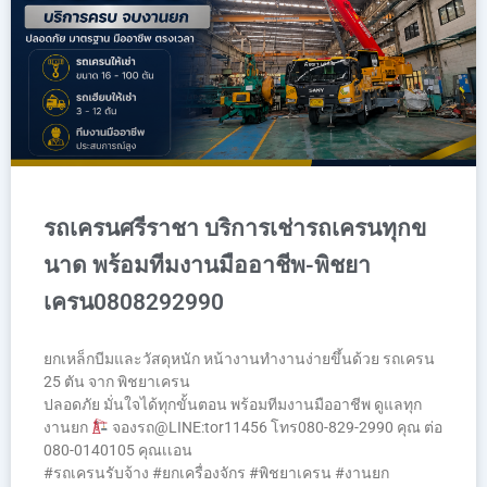
รถเครนศรีราชา บริการเช่ารถเครนทุกข
นาด พร้อมทีมงานมืออาชีพ-พิชยา
เครน0808292990
ยกเหล็กบีมและวัสดุหนัก หน้างานทำงานง่ายขึ้นด้วย รถเครน
25 ตัน จาก พิชยาเครน
ปลอดภัย มั่นใจได้ทุกขั้นตอน พร้อมทีมงานมืออาชีพ ดูแลทุก
งานยก
จองรถ@LINE:tor11456 โทร080-829-2990 คุณ ต่อ
080-0140105 คุณเเอน
#รถเครนรับจ้าง #ยกเครื่องจักร #พิชยาเครน #งานยก