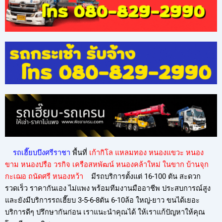
รถเฮี๊ยบบึงศรีราชา
พื้นที่
เก้ากิโล แหลมทอง หนองแขวะ หนอง
ขาม หนองปรือ วรกิจ เครือสหพัฒน์ หนองคล้าใหม่ ในขาก บ้านจุก
กะเฌอ ถนัดศรี หนองหว้า
มีรถบริการตั้งแต่ 16-100 ตัน สะดวก
รวดเร็ว ราคากันเอง ไม่แพง พร้อมทีมงานมืออาชีพ ประสบการณ์สูง
และยังมีบริการรถเฮี๊ยบ 3-5-6-8ตัน 6-10ล้อ ใหญ่-ยาว ขนได้เยอะ
บริการดีๆ ปรึกษากันก่อน เราแนะนำคุณได้ ให้เราแก้ปัญหาให้คุณ