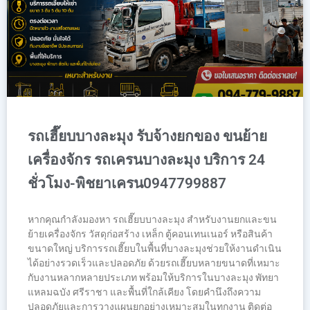
รถเฮี๊ยบบางละมุง รับจ้างยกของ ขนย้าย
เครื่องจักร รถเครนบางละมุง บริการ 24
ชั่วโมง-พิชยาเครน0947799887
หากคุณกำลังมองหา รถเฮี๊ยบบางละมุง สำหรับงานยกและขน
ย้ายเครื่องจักร วัสดุก่อสร้าง เหล็ก ตู้คอนเทนเนอร์ หรือสินค้า
ขนาดใหญ่ บริการรถเฮี๊ยบในพื้นที่บางละมุงช่วยให้งานดำเนิน
ได้อย่างรวดเร็วและปลอดภัย ด้วยรถเฮี๊ยบหลายขนาดที่เหมาะ
กับงานหลากหลายประเภท พร้อมให้บริการในบางละมุง พัทยา
แหลมฉบัง ศรีราชา และพื้นที่ใกล้เคียง โดยคำนึงถึงความ
ปลอดภัยและการวางแผนยกอย่างเหมาะสมในทุกงาน ติดต่อ