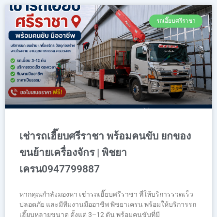
รถเฮี๊ยบศรีราชา
เช่ารถเฮี๊ยบศรีราชา พร้อมคนขับ ยกของ
ขนย้ายเครื่องจักร | พิชยา
เครน0947799887
หากคุณกำลังมองหา เช่ารถเฮี๊ยบศรีราชา ที่ให้บริการรวดเร็ว
ปลอดภัย และมีทีมงานมืออาชีพ พิชยาเครน พร้อมให้บริการรถ
เฮี๊ยบหลายขนาด ตั้งแต่ 3–12 ตัน พร้อมคนขับที่มี