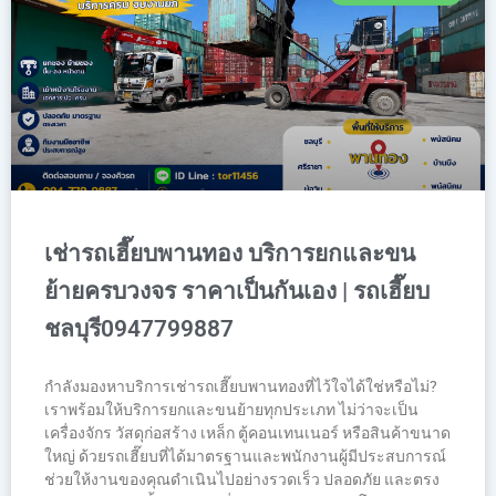
เช่ารถเฮี๊ยบพานทอง บริการยกและขน
ย้ายครบวงจร ราคาเป็นกันเอง | รถเฮี๊ยบ
ชลบุรี0947799887
กำลังมองหาบริการเช่ารถเฮี๊ยบพานทองที่ไว้ใจได้ใช่หรือไม่?
เราพร้อมให้บริการยกและขนย้ายทุกประเภท ไม่ว่าจะเป็น
เครื่องจักร วัสดุก่อสร้าง เหล็ก ตู้คอนเทนเนอร์ หรือสินค้าขนาด
ใหญ่ ด้วยรถเฮี๊ยบที่ได้มาตรฐานและพนักงานผู้มีประสบการณ์
ช่วยให้งานของคุณดำเนินไปอย่างรวดเร็ว ปลอดภัย และตรง