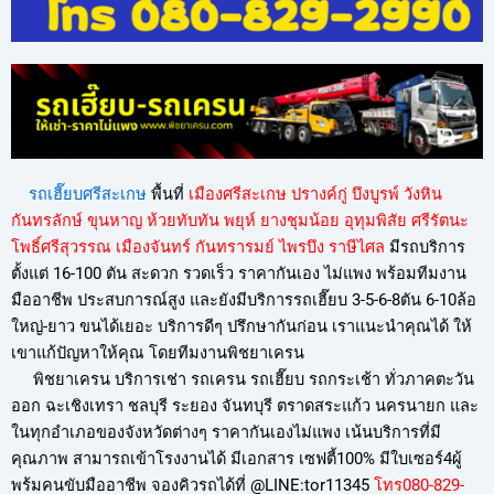
รถเฮี๊ยบศรีสะเกษ
พื้นที่
เมืองศรีสะเกษ ปรางค์กู่ บึงบูรพ์ วังหิน
กันทรลักษ์ ขุนหาญ ห้วยทับทัน พยุห์ ยางชุมน้อย อุทุมพิสัย ศรีรัตนะ
โพธิ์ศรีสุวรรณ เมืองจันทร์ กันทรารมย์ ไพรบึง ราษีไศล
มีรถบริการ
ตั้งแต่ 16-100 ตัน สะดวก รวดเร็ว ราคากันเอง ไม่แพง พร้อมทีมงาน
มืออาชีพ ประสบการณ์สูง และยังมีบริการรถเฮี๊ยบ 3-5-6-8ตัน 6-10ล้อ
ใหญ่-ยาว ขนได้เยอะ บริการดีๆ ปรึกษากันก่อน เราแนะนำคุณได้ ให้
เขาแก้ปัญหาให้คุณ โดยทีมงานพิชยาเครน
พิชยาเครน บริการเช่า รถเครน รถเฮี๊ยบ รถกระเช้า ทั่วภาคตะวัน
ออก ฉะเชิงเทรา ชลบุรี ระยอง จันทบุรี ตราดสระแก้ว นครนายก และ
ในทุกอำเภอของจังหวัดต่างๆ ราคากันเองไม่แพง เน้นบริการที่มี
คุณภาพ สามารถเข้าโรงงานได้ มีเอกสาร เซฟตี้100% มีใบเซอร์4ผู้
พร้มคนขับมืออาชีพ จองคิวรถได้ที่ @LINE:tor11345
โทร080-829-