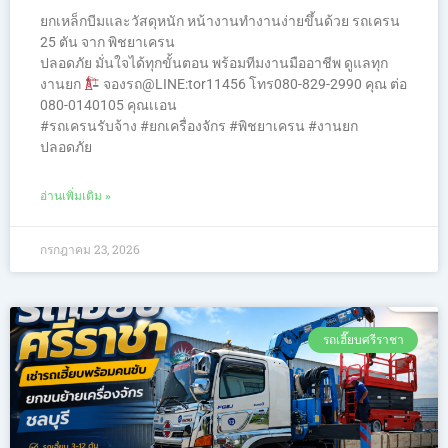
ยกเหล็กบีมและวัสดุหนัก หน้างานทำงานง่ายขึ้นด้วย รถเครน
25 ตัน จาก พิชยาเครน
ปลอดภัย มั่นใจได้ทุกขั้นตอน พร้อมทีมงานมืออาชีพ ดูแลทุก
งานยก
จองรถ@LINE:tor11456 โทร080-829-2990 คุณ ต่อ
080-0140105 คุณเเอน
#รถเครนรับจ้าง #ยกเครื่องจักร #พิชยาเครน #งานยก
ปลอดภัย
อ่านเพิ่มเติม »
กรกฎาคม 23, 2026
รถเฮี๊ยบศรีราชา