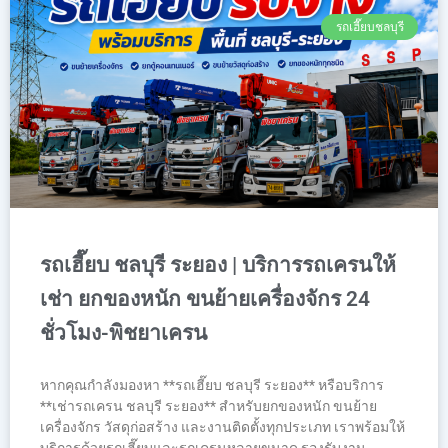
รถเฮี๊ยบชลบุรี
รถเฮี๊ยบ ชลบุรี ระยอง | บริการรถเครนให้
เช่า ยกของหนัก ขนย้ายเครื่องจักร 24
ชั่วโมง-พิชยาเครน
หากคุณกำลังมองหา **รถเฮี๊ยบ ชลบุรี ระยอง** หรือบริการ
**เช่ารถเครน ชลบุรี ระยอง** สำหรับยกของหนัก ขนย้าย
เครื่องจักร วัสดุก่อสร้าง และงานติดตั้งทุกประเภท เราพร้อมให้
บริการด้วยรถเฮี๊ยบและรถเครนหลายขนาด รองรับงาน