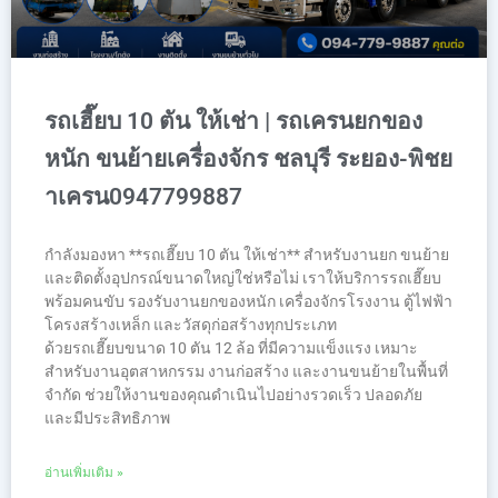
รถเฮี๊ยบ 10 ตัน ให้เช่า | รถเครนยกของ
หนัก ขนย้ายเครื่องจักร ชลบุรี ระยอง-พิชย
าเครน0947799887
กำลังมองหา **รถเฮี๊ยบ 10 ตัน ให้เช่า** สำหรับงานยก ขนย้าย
และติดตั้งอุปกรณ์ขนาดใหญ่ใช่หรือไม่ เราให้บริการรถเฮี๊ยบ
พร้อมคนขับ รองรับงานยกของหนัก เครื่องจักรโรงงาน ตู้ไฟฟ้า
โครงสร้างเหล็ก และวัสดุก่อสร้างทุกประเภท
ด้วยรถเฮี๊ยบขนาด 10 ตัน 12 ล้อ ที่มีความแข็งแรง เหมาะ
สำหรับงานอุตสาหกรรม งานก่อสร้าง และงานขนย้ายในพื้นที่
จำกัด ช่วยให้งานของคุณดำเนินไปอย่างรวดเร็ว ปลอดภัย
และมีประสิทธิภาพ
อ่านเพิ่มเติม »