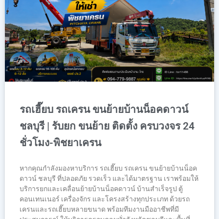
รถเฮี๊ยบ รถเครน ขนย้ายบ้านน็อคดาวน์
ชลบุรี | รับยก ขนย้าย ติดตั้ง ครบวงจร 24
ชั่วโมง-พิชยาเครน
หากคุณกำลังมองหาบริการ รถเฮี๊ยบ รถเครน ขนย้ายบ้านน็อค
ดาวน์ ชลบุรี ที่ปลอดภัย รวดเร็ว และได้มาตรฐาน เราพร้อมให้
บริการยกและเคลื่อนย้ายบ้านน็อคดาวน์ บ้านสำเร็จรูป ตู้
คอนเทนเนอร์ เครื่องจักร และโครงสร้างทุกประเภท ด้วยรถ
เครนและรถเฮี๊ยบหลายขนาด พร้อมทีมงานมืออาชีพที่มี