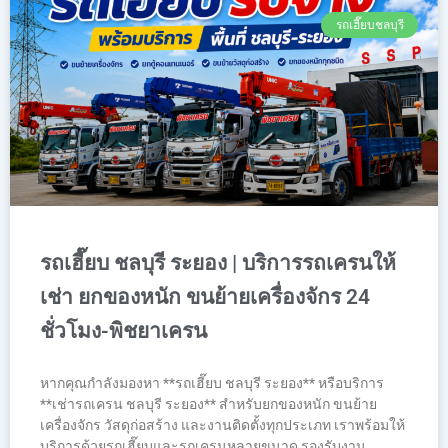
รถเฮี๊ยบชลบุรี
รถเฮี๊ยบ ชลบุรี ระยอง | บริการรถเครนให้
เช่า ยกของหนัก ขนย้ายเครื่องจักร 24
ชั่วโมง-พิชยาเครน
หากคุณกำลังมองหา **รถเฮี๊ยบ ชลบุรี ระยอง** หรือบริการ
**เช่ารถเครน ชลบุรี ระยอง** สำหรับยกของหนัก ขนย้าย
เครื่องจักร วัสดุก่อสร้าง และงานติดตั้งทุกประเภท เราพร้อมให้
บริการด้วยรถเฮี๊ยบและรถเครนหลายขนาด รองรับงาน