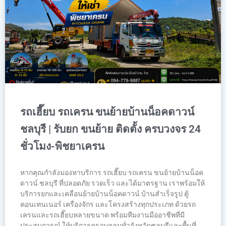
รถเฮี๊ยบ รถเครน ขนย้ายบ้านน็อคดาวน์
ชลบุรี | รับยก ขนย้าย ติดตั้ง ครบวงจร 24
ชั่วโมง-พิชยาเครน
หากคุณกำลังมองหาบริการ รถเฮี๊ยบ รถเครน ขนย้ายบ้านน็อค
ดาวน์ ชลบุรี ที่ปลอดภัย รวดเร็ว และได้มาตรฐาน เราพร้อมให้
บริการยกและเคลื่อนย้ายบ้านน็อคดาวน์ บ้านสำเร็จรูป ตู้
คอนเทนเนอร์ เครื่องจักร และโครงสร้างทุกประเภท ด้วยรถ
เครนและรถเฮี๊ยบหลายขนาด พร้อมทีมงานมืออาชีพที่มี
ประสบการณ์ ให้บริการครอบคลุมทั่วจังหวัดชลบุรีและพื้นที่