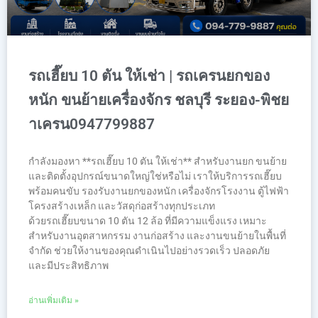
รถเฮี๊ยบ 10 ตัน ให้เช่า | รถเครนยกของ
หนัก ขนย้ายเครื่องจักร ชลบุรี ระยอง-พิชย
าเครน0947799887
กำลังมองหา **รถเฮี๊ยบ 10 ตัน ให้เช่า** สำหรับงานยก ขนย้าย
และติดตั้งอุปกรณ์ขนาดใหญ่ใช่หรือไม่ เราให้บริการรถเฮี๊ยบ
พร้อมคนขับ รองรับงานยกของหนัก เครื่องจักรโรงงาน ตู้ไฟฟ้า
โครงสร้างเหล็ก และวัสดุก่อสร้างทุกประเภท
ด้วยรถเฮี๊ยบขนาด 10 ตัน 12 ล้อ ที่มีความแข็งแรง เหมาะ
สำหรับงานอุตสาหกรรม งานก่อสร้าง และงานขนย้ายในพื้นที่
จำกัด ช่วยให้งานของคุณดำเนินไปอย่างรวดเร็ว ปลอดภัย
และมีประสิทธิภาพ
อ่านเพิ่มเติม »