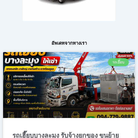
อัพเดทจากทางเรา
รถเฮี๊ยบ
รถเฮี๊ยบบางละมุง รับจ้างยกของ ขนย้าย