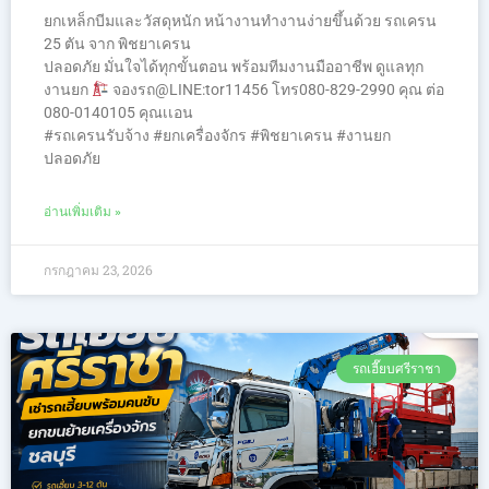
ยกเหล็กบีมและวัสดุหนัก หน้างานทำงานง่ายขึ้นด้วย รถเครน
25 ตัน จาก พิชยาเครน
ปลอดภัย มั่นใจได้ทุกขั้นตอน พร้อมทีมงานมืออาชีพ ดูแลทุก
งานยก
จองรถ@LINE:tor11456 โทร080-829-2990 คุณ ต่อ
080-0140105 คุณเเอน
#รถเครนรับจ้าง #ยกเครื่องจักร #พิชยาเครน #งานยก
ปลอดภัย
อ่านเพิ่มเติม »
กรกฎาคม 23, 2026
รถเฮี๊ยบศรีราชา