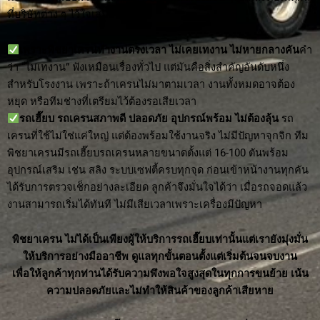
ที่บริษัทต่าง ๆ ไว้ใจเสมอมา
เพราะพิชยาเครนทำงานตรงเวลา ไม่เคยเทงาน ไม่หายกลางคัน
คำ
ว่า “ไม่เทงาน” ฟังเหมือนเรื่องทั่วไป แต่มันคือสิ่งสำคัญอันดับหนึ่ง
สำหรับโรงงาน เพราะถ้าเครนไม่มาตามเวลา งานทั้งหมดอาจต้อง
หยุด หรือทีมช่างที่เตรียมไว้ต้องรอเสียเวลา
รถเฮี๊ยบ รถเครนสภาพดี ปลอดภัย อุปกรณ์พร้อม ไม่ต้องลุ้น
รถ
เครนที่ใช้ไม่ใช่แค่ใหญ่ แต่ต้องพร้อมใช้งานจริง ไม่มีปัญหาจุกจิก ทีม
พิชยาเครนมีรถเฮี๊ยบรถเครนหลายขนาดตั้งแต่ 16-100 ตันพร้อม
อุปกรณ์เสริม เช่น สลิง ระบบเซฟตี้ครบทุกจุด ก่อนเข้าหน้างานทุกคัน
ได้รับการตรวจเช็กอย่างละเอียด ลูกค้าจึงมั่นใจได้ว่า เมื่อรถจอดแล้ว
งานสามารถเริ่มได้ทันที ไม่มีเสียเวลาเพราะเครื่องมีปัญหา
พิชยาเครน ไม่ได้เป็นเพียงผู้ให้บริการรถเฮี๊ยบเท่านั้นแต่เรายังมุ่งมั่น
ให้บริการอย่างมืออาชีพ ดูแลทุกขั้นตอนตั้งแต่เริ่มต้นจนจบงาน
เพื่อให้ลูกค้าทุกท่านได้รับความพึงพอใจสูงสุดในทุกการขนย้าย เน้น
ความปลอดภัยและไม่ทำให้สินค้าของลูกค้าเสียหาย