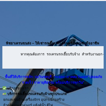
พิชยาเครนขนส่ง – ให้เช่ารถเฮี๊ยบรถเครนพร้อมคนขับมืออาชีพ
      หากคุณต้องการ รถเครนรถเฮี๊ยบรับจ้าง สำหรับงานยก-ย้
พื้นที่ให้บริการหลัก: บ่อวินชลบุรี –ระยอง–ภาคตะวันออก“ปลอดภัย
รวดเร็ว ราคายุติธรรม พร้อมบริการทุกวัน”
บริการของเรา
บริการ
รถเฮี๊ยบรถเครนรับจ้าง
ทุกประเภท
ยกและขนย้ายเครื่องจักร อุปกรณ์ก่อสร้าง
ย้ายตู้คอนเทนเนอร์ แท้งค์น้ำ ตู้ไฟ