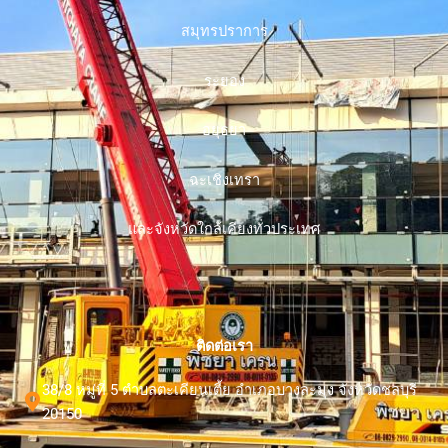
สมุทรปราการ
ระยอง
อยุธยา
ฉะเชิงเทรา
และจังหวัดใกล้เคียงทั่วประเทศ
ติดต่อเรา
38/8 หมู่ที่ 5 ตำบลตะเคียนเตี้ย อำเภอบางละมุง จังหวัดชลบุรี
20150