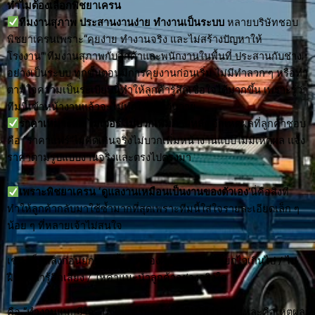
ทำไมต้องเลือกพิชยาเครน
ทีมงานสุภาพ ประสานงานง่าย ทำงานเป็นระบบ
หลายบริษัทชอบ
พิชยาเครนเพราะ“คุยง่าย ทำงานจริง และไม่สร้างปัญหาให้
โรงงาน” ทีมงานสุภาพกับลูกค้าและพนักงานในพื้นที่ ประสานกับช่าง
อย่างเป็นระบบ ทุกขั้นตอนมีการคุยงานก่อนเริ่ม ไม่มีทำลวก ๆ หรือทำ
ตามใจความเป็นระเบียบนี้ทำให้ลูกค้ารู้สึกเชื่อใจได้มากขึ้น เพราะรู้ว่า
ทีมนี้เข้าหน้างานแล้วจะไม่ทำให้งานวุ่นวาย
ราคาเหมาะสม ไม่เว่อร์ ไม่บวกเพิ่มภายหลัง
อีกเหตุผลที่ลูกค้าชอบ
คือ “ราคาแฟร์”ไม่คิดเกินจริงไม่บวกเพิ่มหน้างานแบบไม่มีเหตุผล แจ้ง
ราคาตามรูปแบบงานจริงและตรงไปตรงมา
เพราะพิชยาเครน ‘ดูแลงานเหมือนเป็นงานของตัวเอง
’นี่คือสิ่งที่
ทำให้ลูกค้ากลับมาใช้ซ้ำมากที่สุดเพราะทีมนี้ใส่ใจรายละเอียดเล็ก ๆ
น้อย ๆ ที่หลายเจ้าไม่สนใจ
เช่น เช็กสลิงก่อนยกทุกครั้ง / คุมองศาการยก / ไม่ยกไวเกินไป / ไม่
ฝืนยกถ้ารู้สึกเสี่ยง / ให้คำแนะนำลูกค้าอย่างจริงใจ
คือ “ทำงานแบบมีใจ” ไม่ใช่แค่รับงานแล้วไปให้จบ ๆนี่แหละคือเหตุผล