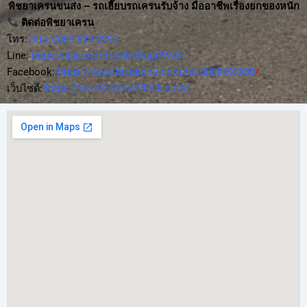
พิชยาเครนขนส่ง – รถเฮี๊ยบรถเครนรับจ้าง มืออาชีพเรื่องยกของหนัก
ติดต่อพิชยาเครน
โทร:
http://080-829-2990
Line:
https://line.me/ti/p/8vnKuuPVNS
Facebook:
https://www.facebook.com/tel.0808292990
/
เว็บไซต์:
https://xn--42cl0crvh7hn5i.com/