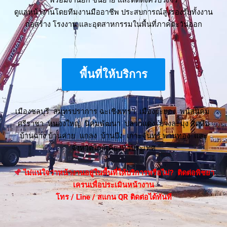
พร้อมงานยก ขนย้าย และติดตั้งครบวงจร
ดูแลหน้างานโดยทีมงานมืออาชีพ ประสบการณ์สูงรองรับทั้งงาน
ก่อสร้าง โรงงาน และอุตสาหกรรมในพื้นที่ภาคตะวันออก
พื้นที่ให้บริการ
เมืองชลบุรี สมุทรปราการ ฉะเชิงเทรา เมืองระยอง พนัสนิคม
ศรีราชา หนองใหญ่ นิคมพัฒนา ปลวกแดง บางละมุง สัตหีบ
บ้านฉาง บ้านค่าย แกลง บ้านบึง เกาะจันทร์ พานทอง และ
จังหวัดใกล้เคียงทั่วประเทศ
ไม่แน่ใจว่าหน้างานอยู่ในพื้นที่ให้บริการหรือไม่? ติดต่อพิชยา
เครนเพื่อประเมินหน้างาน
โทร / Line / สแกน QR ติดต่อได้ทันที