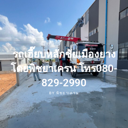
รถเฮี๊ยบหลักชัยเมืองยาง
โดยพิชยาเครน โทร080-
829-2990
BY
พิชยาเครน