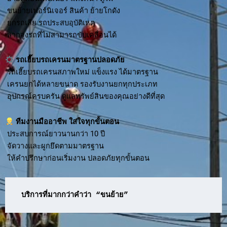
ขนย้ายเฟอร์นิเจอร์ สินค้า ย้ายโกดัง
ยกรถเสีย รถประสบอุบัติเหตุ
ลากจูงรถที่ไม่สามารถขับเคลื่อนได้
รถเฮี๊ยบรถเครนมาตรฐานปลอดภัย
รถเฮี๊ยบรถเครนสภาพใหม่ แข็งแรง ได้มาตรฐาน
เครนยกได้หลายขนาด รองรับงานยกทุกประเภท
อุปกรณ์ครบครัน ดูแลทรัพย์สินของคุณอย่างดีที่สุด
ทีมงานมืออาชีพ ใส่ใจทุกขั้นตอน
ประสบการณ์ยาวนานกว่า 10 ปี
จัดวางและผูกยึดตามมาตรฐาน
ให้คำปรึกษาก่อนเริ่มงาน ปลอดภัยทุกขั้นตอน
บริการที่มากกว่าคำว่า “ขนย้าย”