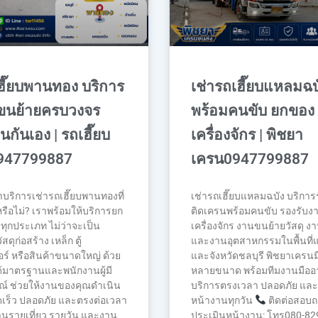
ฮี๊ยบพานทอง บริการ
เช่ารถเฮี๊ยบแหลมฉบ
ขนย้ายครบวงจร
พร้อมคนขับ ยกของ
นกันเอง | รถเฮี๊ยบ
เครื่องจักร | พิชยา
0947799887
เครน0947799887
บริการเช่ารถเฮี๊ยบพานทองที่
เช่ารถเฮี๊ยบแหลมฉบัง บริกา
หรือไม่? เราพร้อมให้บริการยก
ติดเครนพร้อมคนขับ รองรับง
ุกประเภท ไม่ว่าจะเป็น
เครื่องจักร งานขนย้ายวัสดุ 
ัสดุก่อสร้าง เหล็ก ตู้
และงานอุตสาหกรรมในพื้นที่
์ หรือสินค้าขนาดใหญ่ ด้วย
และจังหวัดชลบุรี พิชยาเครนมี
ได้มาตรฐานและพนักงานผู้มี
หลายขนาด พร้อมทีมงานมืออา
์ ช่วยให้งานของคุณดำเนิน
บริการตรงเวลา ปลอดภัย และ
เร็ว ปลอดภัย และตรงต่อเวลา
หน้างานทุกวัน
ติดต่อสอบ
งานรายเที่ยว รายวัน และงาน
ประเมินหน้างาน: โทร080-82