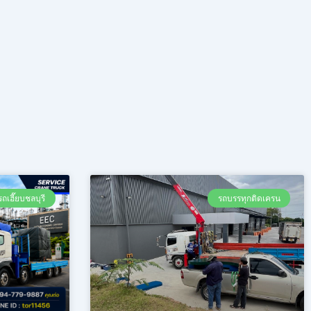
รถเฮี๊ยบชลบุรี
รถบรรทุกติดเครน