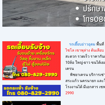
รถเฮี๊ยบอ่าวอุดม
พื้นที่
ไซโล เขาพุล่าง ต้นเลียบ
สะดวก รวดเร็ว ราคากันเ
10ล้อ ใหญ่-ยาว ขนได้เย
เครน
พิชยาเครน บริการเช่า ร
สระแก้ว นครนายก และใน
โรงงานได้ มีเอกสาร เซฟต
299
0