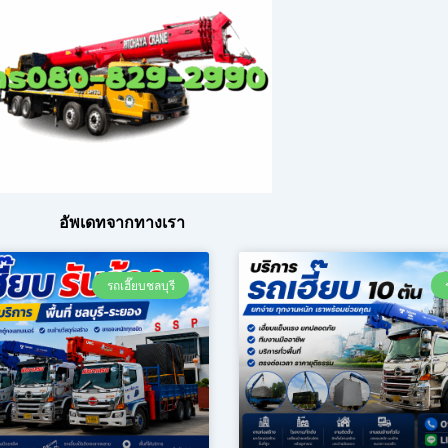
อัพเดทจากทางเรา
รถเฮี๊ยบชลบุรี