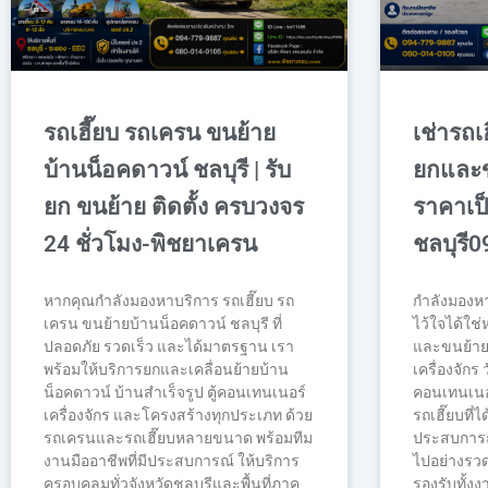
รถเฮี๊ยบ รถเครน ขนย้าย
เช่ารถเ
บ้านน็อคดาวน์ ชลบุรี | รับ
ยกและ
ยก ขนย้าย ติดตั้ง ครบวงจร
ราคาเป็
24 ชั่วโมง-พิชยาเครน
ชลบุรี
หากคุณกำลังมองหาบริการ รถเฮี๊ยบ รถ
กำลังมองหา
เครน ขนย้ายบ้านน็อคดาวน์ ชลบุรี ที่
ไว้ใจได้ใช่
ปลอดภัย รวดเร็ว และได้มาตรฐาน เรา
และขนย้ายท
พร้อมให้บริการยกและเคลื่อนย้ายบ้าน
เครื่องจักร ว
น็อคดาวน์ บ้านสำเร็จรูป ตู้คอนเทนเนอร์
คอนเทนเนอร
เครื่องจักร และโครงสร้างทุกประเภท ด้วย
รถเฮี๊ยบที่
รถเครนและรถเฮี๊ยบหลายขนาด พร้อมทีม
ประสบการณ
งานมืออาชีพที่มีประสบการณ์ ให้บริการ
ไปอย่างรวด
ครอบคลุมทั่วจังหวัดชลบุรีและพื้นที่ภาค
รองรับทั้ง