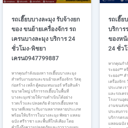
รถเฮี๊ยบบางละมุง รับจ้างยก
รถเฮี๊ยบ
ของ ขนย้ายเครื่องจักร รถ
บริการร
เครนบางละมุง บริการ 24
ของหนัก
ชั่วโมง-พิชยา
24 ชั่ว
เครน0947799887
หากคุณกำลั
ระยอง** หร
หากคุณกำลังมองหา รถเฮี๊ยบบางละมุง
ระยอง** ส
สำหรับงานยกและขนย้ายเครื่องจักร วัสดุ
เครื่องจักร 
ก่อสร้าง เหล็ก ตู้คอนเทนเนอร์ หรือสินค้า
ประเภท เรา
ขนาดใหญ่ บริการรถเฮี๊ยบในพื้นที่
และรถเคร
บางละมุงช่วยให้งานดำเนินได้อย่าง
โรงงานอุต
รวดเร็วและปลอดภัย ด้วยรถเฮี๊ยบหลาย
งานขนส่งขน
ขนาดที่เหมาะกับงานหลากหลายประเภท
ประสบการณ
พร้อมให้บริการในบางละมุง พัทยา แหลม
บริการตรงเ
ฉบัง ศรีราชา และพื้นที่ใกล้เคียง โดย
แหลมฉบัง พ
คำนึงถึงความปลอดภัยและการวางแผน