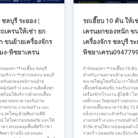
 ชลบุรี ระยอง |
รถเฮี๊ยบ 10 ตัน ให้เช
ถเครนให้เช่า ยก
เครนยกของหนัก ขน
 ขนย้ายเครื่องจักร
เครื่องจักร ชลบุรี ร
โมง-พิชยาเครน
พิชยาเครน094779
งมองหา **รถเฮี๊ยบ ชลบุรี
กำลังมองหา **รถเฮี๊ยบ 10 ตัน 
ือบริการ **เช่ารถเครน ชลบุรี
สำหรับงานยก ขนย้าย และติดต
ำหรับยกของหนัก ขนย้าย
ขนาดใหญ่ใช่หรือไม่ เราให้บ
วัสดุก่อสร้าง และงานติดตั้งทุก
เฮี๊ยบพร้อมคนขับ รองรับงาน
พร้อมให้บริการด้วยรถเฮี๊ยบ
เครื่องจักรโรงงาน ตู้ไฟฟ้า โ
นหลายขนาด รองรับงาน
เหล็ก และวัสดุก่อสร้างทุกปร
สาหกรรม งานก่อสร้าง และ
ด้วยรถเฮี๊ยบขนาด 10 ตัน 12 ล้
าดใหญ่ ด้วยทีมงานที่มี
แข็งแรง เหมาะสำหรับงานอุ
์ ใส่ใจความปลอดภัย และให้
งานก่อสร้าง และงานขนย้ายในพ
วลา ครอบคลุมพื้นที่ศรีราชา
จำกัด ช่วยให้งานของคุณดำเน
ัทยา บ้านบึง ปลวกแดง
รวดเร็ว ปลอดภัย และมีประสิ