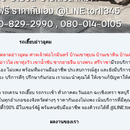
รถเฮี๊ยบอ่าวอุดม
ตลาดอ่าวอุดม ศาลเจ้าพ่อโกมินทร์ บ้านเขาพุบน บ้านเขาหิน บ้า
 อ่าวไผ่ เขาทุ่งวัว เขาน้ำซับ ซากยายจีน บางพระ ศรีราชา
มีรถบริกา
อง ไม่แพง พร้อมทีมงานมืออาชีพ ประสบการณ์สูง และยังมีบริการรถ
อะ บริการดีๆ ปรึกษากันก่อน เราแนะนำคุณได้ ให้เขาแก้ปัญหาให
ถเครน รถเฮี๊ยบ รถกระเช้า ทั่วภาคตะวันออก ฉะเชิงเทรา ชลบุรี 
ทุกอำเภอของจังหวัดต่างๆ ราคากันเองไม่แพง เน้นบริการที่มีค
ี้100% มีใบเซอร์4ผู้ พร้มคนขับมืออาชีพ จองคิวรถได้ที่ @LINE:t
ผลงานของเรา