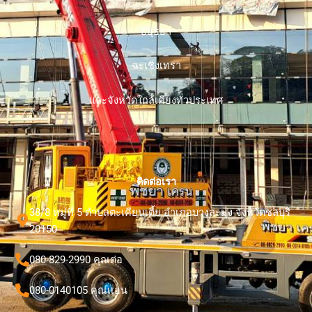
อยุธยา
ฉะเชิงเทรา
และจังหวัดใกล้เคียงทั่วประเทศ
ติดต่อเรา
38/8 หมู่ที่ 5 ตำบลตะเคียนเตี้ย อำเภอบางละมุง จังหวัดชลบุรี
20150
080-829-2990 คุณต่อ
080-0140105 คุณเเอน