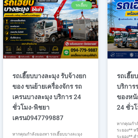
รถเฮี๊ยบ
รถเฮี๊ยบบางละมุง รับจ้างยก
รถเฮี๊ยบ
ของ ขนย้ายเครื่องจักร รถ
บริการร
เครนบางละมุง บริการ 24
ของหนัก
ชั่วโมง-พิชยา
24 ชั่ว
เครน0947799887
หากคุณกำลั
ระยอง** หร
หากคุณกำลังมองหา รถเฮี๊ยบบางละมุง
ระยอง** ส