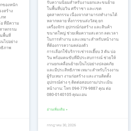
รับความนิยมสำหรับงานยกและขนย้าย
ยกของหนัก
ในพื้นที่บ่อวิน ศรีราชา และเขต
ครงสร้าง
อุตสาหกรรม เนื่องจากสามารถทำงานได้
ะเภท
หลากหลาย ทั้งการขนส่งวัสดุ ยก
อ ที่มีความ
เครื่องจักร อุปกรณ์ก่อสร้าง และสินค้า
ตสาหกรรม
ขนาดใหญ่ ช่วยเพิ่มความสะดวก ลดเวลา
ื้นที่
ในการทำงาน และเหมาะสำหรับหน้างาน
ินไปอย่าง
ที่ต้องการความคล่องตัว
ทธิภาพ
การเลือกใช้บริการเช่ารถเฮี๊ยบ 3 ตัน บ่อ
วิน พร้อมคนขับที่มีประสบการณ์ ช่วยให้
งานยกเคลื่อนย้ายเป็นไปอย่างปลอดภัย
และมีประสิทธิภาพ เหมาะสำหรับโรงงาน
ผู้รับเหมา งานก่อสร้าง และงานติดตั้ง
อุปกรณ์ต่าง ๆ ติดต่อสอบถาม/ประเมิน
หน้างาน: โทร 094-779-9887 คุณ ต่อ
080-0140105 คุณเเอน
อ่านเพิ่มเติม »
กรกฎาคม 30, 2026