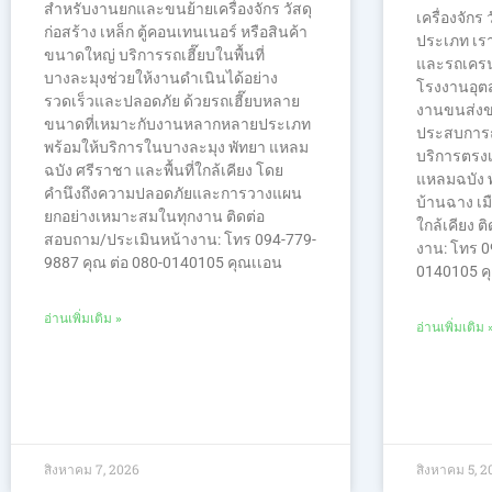
สำหรับงานยกและขนย้ายเครื่องจักร วัสดุ
เครื่องจักร 
ก่อสร้าง เหล็ก ตู้คอนเทนเนอร์ หรือสินค้า
ประเภท เรา
ขนาดใหญ่ บริการรถเฮี๊ยบในพื้นที่
และรถเคร
บางละมุงช่วยให้งานดำเนินได้อย่าง
โรงงานอุต
รวดเร็วและปลอดภัย ด้วยรถเฮี๊ยบหลาย
งานขนส่งขน
ขนาดที่เหมาะกับงานหลากหลายประเภท
ประสบการณ
พร้อมให้บริการในบางละมุง พัทยา แหลม
บริการตรงเ
ฉบัง ศรีราชา และพื้นที่ใกล้เคียง โดย
แหลมฉบัง พ
คำนึงถึงความปลอดภัยและการวางแผน
บ้านฉาง เมื
ยกอย่างเหมาะสมในทุกงาน ติดต่อ
ใกล้เคียง 
สอบถาม/ประเมินหน้างาน: โทร 094-779-
งาน: โทร 0
9887 คุณ ต่อ 080-0140105 คุณเเอน
0140105 ค
อ่านเพิ่มเติม »
อ่านเพิ่มเติม 
สิงหาคม 7, 2026
สิงหาคม 5, 2