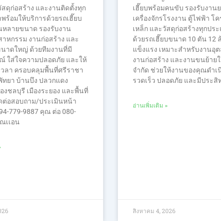
วัสดุก่อสร้าง และงานติดตั้งทุก
เฮี๊ยบพร้อมคนขับ รองรับงาน
พร้อมให้บริการด้วยรถเฮี๊ยบ
เครื่องจักรโรงงาน ตู้ไฟฟ้า โ
นหลายขนาด รองรับงาน
เหล็ก และวัสดุก่อสร้างทุกปร
สาหกรรม งานก่อสร้าง และ
ด้วยรถเฮี๊ยบขนาด 10 ตัน 12 ล้
าดใหญ่ ด้วยทีมงานที่มี
แข็งแรง เหมาะสำหรับงานอุ
์ ใส่ใจความปลอดภัย และให้
งานก่อสร้าง และงานขนย้ายในพ
วลา ครอบคลุมพื้นที่ศรีราชา
จำกัด ช่วยให้งานของคุณดำเน
ัทยา บ้านบึง ปลวกแดง
รวดเร็ว ปลอดภัย และมีประสิ
องชลบุรี เมืองระยอง และพื้นที่
ติดต่อสอบถาม/ประเมินหน้า
อ่านเพิ่มเติม »
94-779-9887 คุณ ต่อ 080-
ุณเเอน
»
026
สิงหาคม 4, 2026