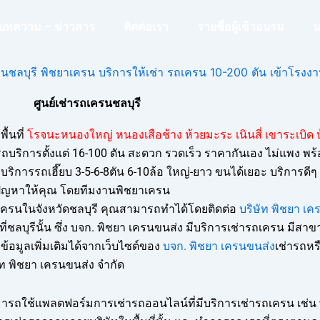
บทความ – ข่าวสาร
ติดต่อเรา
รายชื่อผู้เข้าอบรม
น
ศูนย์เช่ารถเครนชลบุรี
พื้นที่
โรจนะหนองใหญ่ หนองเสือช้าง ห้วยมะระ เนินสี่ เขาระเบิด 
รถบริการตั้งแต่ 16-100 ตัน สะดวก รวดเร็ว ราคากันเอง ไม่แพง พ
ริการรถเฮี๊ยบ 3-5-6-8ตัน 6-10ล้อ ใหญ่-ยาว ขนได้เยอะ บริการดีๆ
ปัญหาให้คุณ โดยทีมงานพิชยาเครน
ครนในจังหวัดชลบุรี คุณสามารถทำได้โดยติดต่อ
บริษัท พิชยา เค
ี่ชลบุรีนั้น ซึ่ง บจก. พิชยา เครนขนส่ง มีบริการเช่ารถเครน มีสา
้อมูลเพิ่มเติมได้จากเว็บไซต์ของ
บจก. พิชยา เครนขนส่ง
เช่ารถห
ท พิชยา เครนขนส่ง จำกัด
รถใช้แพลตฟอร์มการเช่ารถออนไลน์ที่มีบริการเช่ารถเครน เช่น