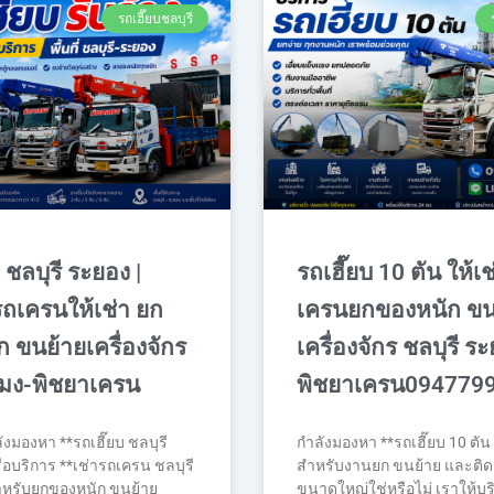
รถเฮี๊ยบชลบุรี
 ชลบุรี ระยอง |
รถเฮี๊ยบ 10 ตัน ให้เช
ถเครนให้เช่า ยก
เครนยกของหนัก ขน
 ขนย้ายเครื่องจักร
เครื่องจักร ชลบุรี ร
โมง-พิชยาเครน
พิชยาเครน094779
งมองหา **รถเฮี๊ยบ ชลบุรี
กำลังมองหา **รถเฮี๊ยบ 10 ตัน 
ือบริการ **เช่ารถเครน ชลบุรี
สำหรับงานยก ขนย้าย และติดต
ำหรับยกของหนัก ขนย้าย
ขนาดใหญ่ใช่หรือไม่ เราให้บ