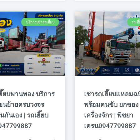
บริการเช่ารถเฮี๊ยบ
รถเฮ
ฮี๊ยบพานทอง บริการ
เช่ารถเฮี๊ยบแหลมฉบ
ขนย้ายครบวงจร
พร้อมคนขับ ยกของ
นกันเอง | รถเฮี๊ยบ
เครื่องจักร | พิชยา
0947799887
เครน0947799887