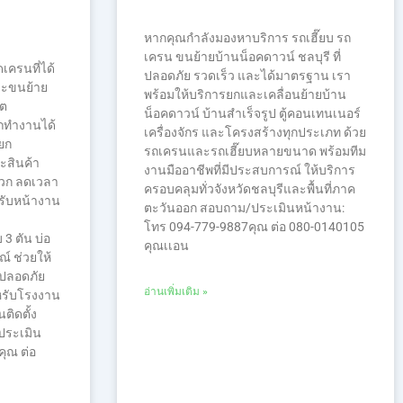
หากคุณกำลังมองหาบริการ รถเฮี๊ยบ รถ
เครน ขนย้ายบ้านน็อคดาวน์ ชลบุรี ที่
ดเครนที่ได้
ปลอดภัย รวดเร็ว และได้มาตรฐาน เรา
ละขนย้าย
พร้อมให้บริการยกและเคลื่อนย้ายบ้าน
ขต
น็อคดาวน์ บ้านสำเร็จรูป ตู้คอนเทนเนอร์
ถทำงานได้
เครื่องจักร และโครงสร้างทุกประเภท ด้วย
ยก
รถเครนและรถเฮี๊ยบหลายขนาด พร้อมทีม
ละสินค้า
งานมืออาชีพที่มีประสบการณ์ ให้บริการ
ดวก ลดเวลา
ครอบคลุมทั่วจังหวัดชลบุรีและพื้นที่ภาค
ับหน้างาน
ตะวันออก สอบถาม/ประเมินหน้างาน:
โทร 094-779-9887คุณ ต่อ 080-0140105
 3 ตัน บ่อ
คุณเเอน
์ ช่วยให้
งปลอดภัย
อ่านเพิ่มเติม »
หรับโรงงาน
ติดตั้ง
ประเมิน
คุณ ต่อ