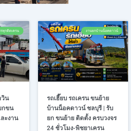
รทุกติดเครน
งานยกบ้านน็อคดาวน์
อวิน
รถเฮี๊ยบ รถเครน ขนย้าย
รยกขน
บ้านน็อคดาวน์ ชลบุรี | รับ
และงาน
ยก ขนย้าย ติดตั้ง ครบวงจร
24 ชั่วโมง-พิชยาเครน