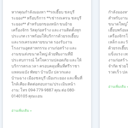
หากคุณกำลังมองหา **รถเฮี๊ยบ ชลบุรี
กำลังมองหา 
ระยอง** หรือบริการ **เช่ารถเครน ชลบุรี
สำหรับงานย
ระยอง** สำหรับยกของหนัก ขนย้าย
ขนาดใหญ่ใช
เครื่องจักร วัสดุก่อสร้าง และงานติดตั้งทุก
เฮี๊ยบพร้อ
ประเภท เราพร้อมให้บริการด้วยรถเฮี๊ยบ
เครื่องจักร
และรถเครนหลายขนาด รองรับงาน
เหล็ก และว
โรงงานอุตสาหกรรม งานก่อสร้าง และ
ด้วยรถเฮี๊ย
งานขนส่งขนาดใหญ่ ด้วยทีมงานที่มี
แข็งแรง เ
ประสบการณ์ ใส่ใจความปลอดภัย และให้
งานก่อสร้า
บริการตรงเวลา ครอบคลุมพื้นที่ศรีราชา
จำกัด ช่วย
แหลมฉบัง พัทยา บ้านบึง ปลวกแดง
รวดเร็ว ปล
บ้านฉาง เมืองชลบุรี เมืองระยอง และพื้นที่
ใกล้เคียง ติดต่อสอบถาม/ประเมินหน้า
อ่านเพิ่มเติม 
งาน: โทร 094-779-9887 คุณ ต่อ 080-
0140105 คุณเเอน
อ่านเพิ่มเติม »