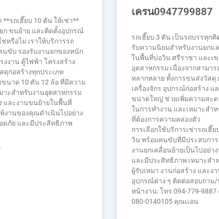
เครน0947799887
**รถเฮี๊ยบ 10 ตัน ให้เช่า**
ก ขนย้าย และติดตั้งอุปกรณ์
รถเฮี๊ยบ 3 ตัน เป็นรถบรรทุกติ
่หรือไม่ เราให้บริการรถ
รับความนิยมสำหรับงานยกแ
มคนขับ รองรับงานยกของหนัก
ในพื้นที่บ่อวิน ศรีราชา และเ
โรงงาน ตู้ไฟฟ้า โครงสร้าง
อุตสาหกรรม เนื่องจากสามาร
ัสดุก่อสร้างทุกประเภท
หลากหลาย ทั้งการขนส่งวัสดุ 
บขนาด 10 ตัน 12 ล้อ ที่มีความ
เครื่องจักร อุปกรณ์ก่อสร้าง แ
หมาะสำหรับงานอุตสาหกรรม
ขนาดใหญ่ ช่วยเพิ่มความสะ
ง และงานขนย้ายในพื้นที่
ในการทำงาน และเหมาะสำหร
ให้งานของคุณดำเนินไปอย่าง
ที่ต้องการความคล่องตัว
อดภัย และมีประสิทธิภาพ
การเลือกใช้บริการเช่ารถเฮี๊ยบ
วิน พร้อมคนขับที่มีประสบการณ
»
งานยกเคลื่อนย้ายเป็นไปอย่า
และมีประสิทธิภาพ เหมาะสำ
ผู้รับเหมา งานก่อสร้าง และงาน
อุปกรณ์ต่าง ๆ ติดต่อสอบถาม/
หน้างาน: โทร 094-779-9887 
080-0140105 คุณเเอน