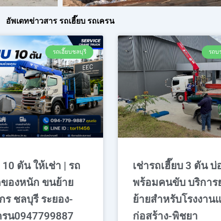
อัพเดทข่าวสาร รถเฮี๊ยบ รถเครน
รถเฮี๊ยบชลบุรี
รถบร
 10 ตัน ให้เช่า | รถ
เช่ารถเฮี๊ยบ 3 ตัน บ่
ของหนัก ขนย้าย
พร้อมคนขับ บริกา
ักร ชลบุรี ระยอง-
ย้ายสำหรับโรงงาน
ครน0947799887
ก่อสร้าง-พิชยา