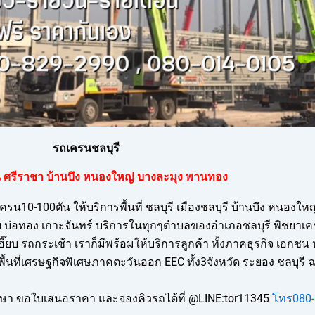
รถเครนชลบุรี
 ศรีราชา บ้านบึง หนองใหญ่ บางละมุง พานทอง
น10-100ตัน ให้บริการพื้นที่ ชลบุรี เมืองชลบุรี บ้านบึง หนองใ
ีบ บ่อทอง เกาะจันทร์ บริการในทุกๆตำบลของอำเภอชลบุรี พิชยา
เฮี๊ยบ รถกระเช้า เราก็มีพร้อมให้บริการลูกค้า ทั้งภาคธุรกิจ เอกชน
บพื้นที่เศรษฐกิจพิเศษภาคตะวันออก EEC ทั้ง3จังหวัด ระยอง ชลบุรี 
 ขอใบเสนอราคา และจองคิวรถได้ที่ @LINE:tor11345
โทร080-