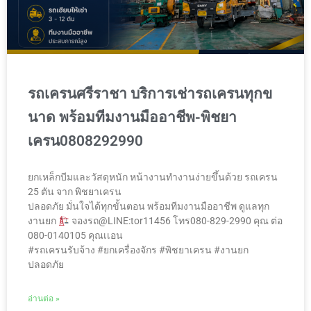
รถเครนศรีราชา บริการเช่ารถเครนทุกข
นาด พร้อมทีมงานมืออาชีพ-พิชยา
เครน0808292990
ยกเหล็กบีมและวัสดุหนัก หน้างานทำงานง่ายขึ้นด้วย รถเครน
25 ตัน จาก พิชยาเครน
ปลอดภัย มั่นใจได้ทุกขั้นตอน พร้อมทีมงานมืออาชีพ ดูแลทุก
งานยก
จองรถ@LINE:tor11456 โทร080-829-2990 คุณ ต่อ
080-0140105 คุณเเอน
#รถเครนรับจ้าง #ยกเครื่องจักร #พิชยาเครน #งานยก
ปลอดภัย
อ่านต่อ »