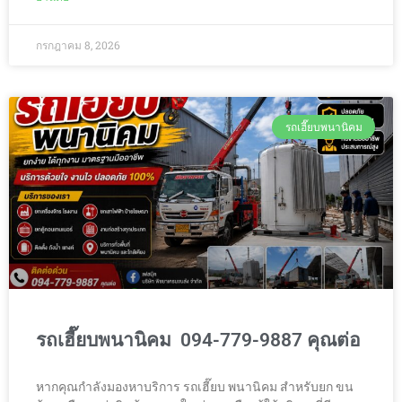
กรกฎาคม 8, 2026
รถเฮี๊ยบพนานิคม
รถเฮี๊ยบพนานิคม 094-779-9887 คุณต่อ
หากคุณกำลังมองหาบริการ รถเฮี๊ยบ พนานิคม สำหรับยก ขน