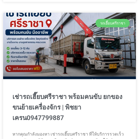
รถเฮี๊ยบศรีราชา
เช่ารถเฮี๊ยบศรีราชา พร้อมคนขับ ยกของ
ขนย้ายเครื่องจักร | พิชยา
เครน0947799887
หากคุณกำลังมองหา เช่ารถเฮี๊ยบศรีราชา ที่ให้บริการรวดเร็ว