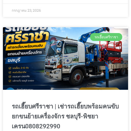
กรกฎาคม 23, 2026
รถเฮี๊ยบศรีราชา
รถเฮี๊ยบศรีราชา | เช่ารถเฮี๊ยบพร้อมคนขับ
ยกขนย้ายเครื่องจักร ชลบุรี-พิชยา
เครน0808292990