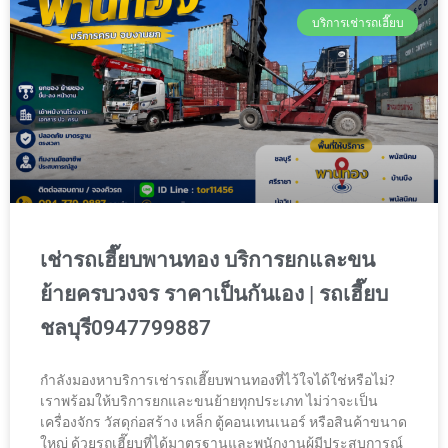
บริการเช่ารถเฮี๊ยบ
เช่ารถเฮี๊ยบพานทอง บริการยกและขน
ย้ายครบวงจร ราคาเป็นกันเอง | รถเฮี๊ยบ
ชลบุรี0947799887
กำลังมองหาบริการเช่ารถเฮี๊ยบพานทองที่ไว้ใจได้ใช่หรือไม่?
เราพร้อมให้บริการยกและขนย้ายทุกประเภท ไม่ว่าจะเป็น
เครื่องจักร วัสดุก่อสร้าง เหล็ก ตู้คอนเทนเนอร์ หรือสินค้าขนาด
ใหญ่ ด้วยรถเฮี๊ยบที่ได้มาตรฐานและพนักงานผู้มีประสบการณ์