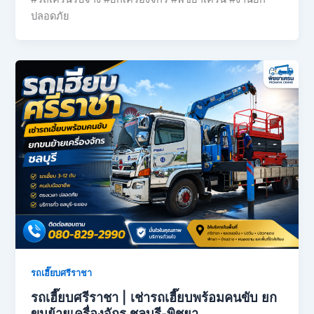
ปลอดภัย
รถเฮี๊ยบศรีราชา
รถเฮี๊ยบศรีราชา | เช่ารถเฮี๊ยบพร้อมคนขับ ยก
ขนย้ายเครื่องจักร ชลบุรี-พิชยา