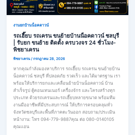
งานยกบ้านน็อคดาวน์
รถเฮี๊ยบ รถเครน ขนย้ายบ้านน็อคดาวน์ ชลบุรี
| รับยก ขนย้าย ติดตั้ง ครบวงจร 24 ชั่วโมง-
พิชยาเครน
พิชยาเครน
/
กรกฎาคม 28, 2026
หากคุณกำลังมองหาบริการ รถเฮี๊ยบ รถเครน ขนย้ายบ้าน
น็อคดาวน์ ชลบุรี ที่ปลอดภัย รวดเร็ว และได้มาตรฐาน เรา
พร้อมให้บริการยกและเคลื่อนย้ายบ้านน็อคดาวน์ บ้าน
สำเร็จรูป ตู้คอนเทนเนอร์ เครื่องจักร และโครงสร้างทุก
ประเภท ด้วยรถเครนและรถเฮี๊ยบหลายขนาด พร้อมทีม
งานมืออาชีพที่มีประสบการณ์ ให้บริการครอบคลุมทั่ว
จังหวัดชลบุรีและพื้นที่ภาคตะวันออก สอบถาม/ประเมิน
หน้างาน: โทร 094-779-9887คุณ ต่อ 080-0140105
คุณเเอน