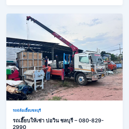
รถ6ล้อเฮี๊ยบชลบุรี
รถเฮี๊ยบให้เช่า บ่อวิน ชลบุรี – 080-829-
2990