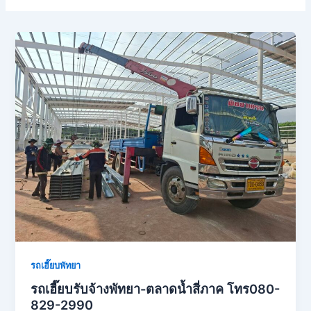
รถเฮี๊ยบพัทยา
รถเฮี๊ยบรับจ้างพัทยา-ตลาดน้ำสี่ภาค โทร080-
829-2990