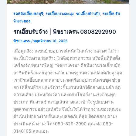
,
,
,
รถ6ล้อเฮี๊ยบชลบุรี
รถเฮี๊ยบบางละมุง
รถเฮี๊ยบบ้านบึง
รถเฮี๊ยบรับ
จ้างระยอง
รถเฮี๊ยบรับจ้าง | พิชยาเครน 0808292990
พิชยาเครน
/
พฤศจิกายน 16, 2025
เมื่อพูดถึงงานขนย้ายอุปกรณ์หนักในหน้างานต่างๆ ไม่ว่า
จะเป็นโรงงานก่อสร้าง โกดังอุตสาหกรรม หรือพื้นที่ติดตั้ง
เครื่องจักรขนาดใหญ่ “พิชยาเครน” คือทีมงานรถเฮี๊ยบมือ
อาชีพที่พร้อมลุยทุกงานด้วยมาตรฐานความปลอดภัยสูงสุด
เรามีรถเฮี๊ยบหลากหลายขนาดพร้อมอุปกรณ์ครบชุด ช่วย
ยก เคลื่อนย้าย และจัดวางชิ้นงานหนักได้อย่างแม่นยำ ลด
ความเสี่ยง ประหยัดเวลา และตอบโจทย์งานเร่งด่วนทุก
ประเภท ทีมงานชำนาญเส้นทางและเข้าใจรูปแบบงาน
อุตสาหกรรมอย่างแท้จริง จึงมั่นใจได้ว่าทุกงานของคุณจะ
ดำเนินไปอย่างราบรื่นและปลอดภัยที่สุด ติดต่อสอบถาม/
ประเมินหน้างาน: โทร080-829-2990 คุณ ต่อ 080-
0140105 คุณเเอน