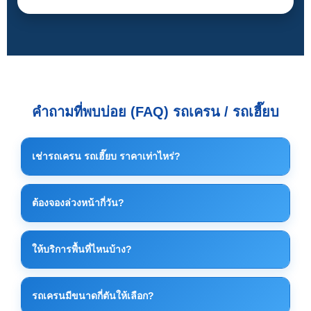
คำถามที่พบบ่อย (FAQ) รถเครน / รถเฮี๊ยบ
เช่ารถเครน รถเฮี๊ยบ ราคาเท่าไหร่?
ราคาค่าเช่าขึ้นอยู่กับขนาดรถ น้ำหนักงาน ระยะเวลา
ต้องจองล่วงหน้ากี่วัน?
และหน้างานจริง โดยทั่วไป รถเครนเริ่มต้นประมาณ
7,500 บาท/วัน และรถเฮี๊ยบเริ่มต้นประมาณ 5,000 บาท/
ควรจองล่วงหน้าอย่างน้อย 1–3 วัน เพื่อจัดคิวรถและ
วัน แนะนำให้ติดต่อเพื่อประเมินราคาที่เหมาะสมที่สุด
ให้บริการพื้นที่ไหนบ้าง?
เตรียมอุปกรณ์ให้เหมาะสมกับงาน แต่กรณีงานด่วน
สามารถสอบถามได้ทันที
ให้บริการทั่วพื้นที่ ระยอง ปลวกแดง บ่อวิน ศรีราชา แหลม
รถเครนมีขนาดกี่ตันให้เลือก?
ฉบัง และพื้นที่นิคมอุตสาหกรรมใกล้เคียง