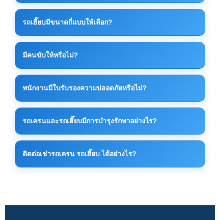
มีหลายขนาดตั้งแต่ 10 ตัน 20 ตัน 30 ตัน ไปจนถึงเครน
รถเฮี๊ยบมีขนาดกี่แบบให้เลือก?
ขนาดใหญ่สำหรับงานอุตสาหกรรม ทั้งนี้ขึ้นอยู่กับลักษณะ
งาน
รถเฮี๊ยบมีหลายขนาดตามกำลังยกและขนาดรถบรรทุก
มีคนขับให้หรือไม่?
สามารถเลือกให้เหมาะกับงานยกของหนัก งานโรงงาน
หรือขนย้ายเครื่องจักรได้
มีคนขับและทีมงานควบคุมเครนให้ครบทุกงาน เพื่อความ
พนักงานมีใบรับรองความปลอดภัยหรือไม่?
ปลอดภัยและความถูกต้องในการยกของ
พนักงานผ่านการอบรมด้านความปลอดภัยและมี
รถเครนและรถเฮี๊ยบมีการบำรุงรักษาอย่างไร?
ประสบการณ์การทำงานจริงในไซต์งานอุตสาหกรรม
มีการตรวจเช็คสภาพรถและระบบเครนเป็นประจำก่อนใช้
ติดต่อเช่ารถเครน รถเฮี๊ยบ ได้อย่างไร?
งานทุกครั้ง เพื่อความปลอดภัยและประสิทธิภาพสูงสุด
สามารถติดต่อได้โดยตรงทางโทรศัพท์หรือ LINE เพื่อ
ประเมินหน้างานและเสนอราคาที่เหมาะสมที่สุด