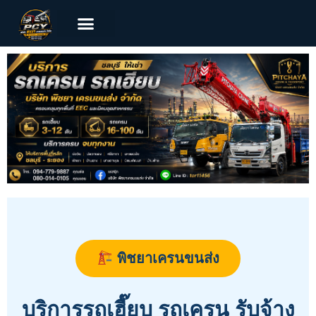
พิชยาเครนขนส่ง
บริการรถเฮี๊ยบ รถเครน รับจ้าง