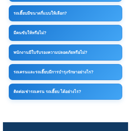
มีหลายขนาดตั้งแต่ 10 ตัน 20 ตัน 30 ตัน ไปจนถึงเครน
รถเฮี๊ยบมีขนาดกี่แบบให้เลือก?
ขนาดใหญ่สำหรับงานอุตสาหกรรม ทั้งนี้ขึ้นอยู่กับลักษณะ
งาน
รถเฮี๊ยบมีหลายขนาดตามกำลังยกและขนาดรถบรรทุก
มีคนขับให้หรือไม่?
สามารถเลือกให้เหมาะกับงานยกของหนัก งานโรงงาน
หรือขนย้ายเครื่องจักรได้
มีคนขับและทีมงานควบคุมเครนให้ครบทุกงาน เพื่อความ
พนักงานมีใบรับรองความปลอดภัยหรือไม่?
ปลอดภัยและความถูกต้องในการยกของ
พนักงานผ่านการอบรมด้านความปลอดภัยและมี
รถเครนและรถเฮี๊ยบมีการบำรุงรักษาอย่างไร?
ประสบการณ์การทำงานจริงในไซต์งานอุตสาหกรรม
มีการตรวจเช็คสภาพรถและระบบเครนเป็นประจำก่อนใช้
ติดต่อเช่ารถเครน รถเฮี๊ยบ ได้อย่างไร?
งานทุกครั้ง เพื่อความปลอดภัยและประสิทธิภาพสูงสุด
สามารถติดต่อได้โดยตรงทางโทรศัพท์หรือ LINE เพื่อ
ประเมินหน้างานและเสนอราคาที่เหมาะสมที่สุด