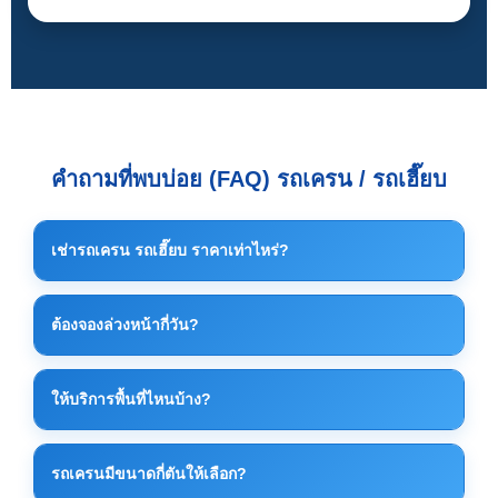
คำถามที่พบบ่อย (FAQ) รถเครน / รถเฮี๊ยบ
เช่ารถเครน รถเฮี๊ยบ ราคาเท่าไหร่?
ราคาค่าเช่าขึ้นอยู่กับขนาดรถ น้ำหนักงาน ระยะเวลา
ต้องจองล่วงหน้ากี่วัน?
และหน้างานจริง โดยทั่วไป รถเครนเริ่มต้นประมาณ
7,500 บาท/วัน และรถเฮี๊ยบเริ่มต้นประมาณ 5,000 บาท/
ควรจองล่วงหน้าอย่างน้อย 1–3 วัน เพื่อจัดคิวรถและ
วัน แนะนำให้ติดต่อเพื่อประเมินราคาที่เหมาะสมที่สุด
ให้บริการพื้นที่ไหนบ้าง?
เตรียมอุปกรณ์ให้เหมาะสมกับงาน แต่กรณีงานด่วน
สามารถสอบถามได้ทันที
ให้บริการทั่วพื้นที่ ระยอง ปลวกแดง บ่อวิน ศรีราชา แหลม
รถเครนมีขนาดกี่ตันให้เลือก?
ฉบัง และพื้นที่นิคมอุตสาหกรรมใกล้เคียง