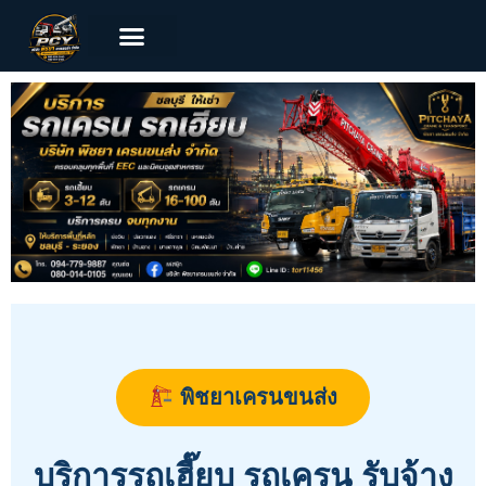
พิชยาเครนขนส่ง
บริการรถเฮี๊ยบ รถเครน รับจ้าง