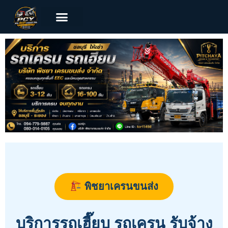
พิชยาเครนขนส่ง
บริการรถเฮี๊ยบ รถเครน รับจ้าง