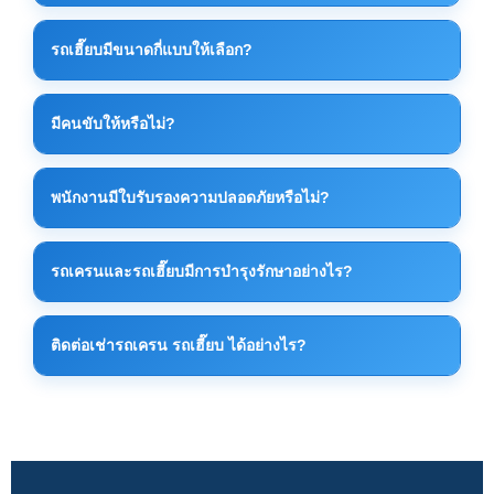
มีหลายขนาดตั้งแต่ 10 ตัน 20 ตัน 30 ตัน ไปจนถึงเครน
รถเฮี๊ยบมีขนาดกี่แบบให้เลือก?
ขนาดใหญ่สำหรับงานอุตสาหกรรม ทั้งนี้ขึ้นอยู่กับลักษณะ
งาน
รถเฮี๊ยบมีหลายขนาดตามกำลังยกและขนาดรถบรรทุก
มีคนขับให้หรือไม่?
สามารถเลือกให้เหมาะกับงานยกของหนัก งานโรงงาน
หรือขนย้ายเครื่องจักรได้
มีคนขับและทีมงานควบคุมเครนให้ครบทุกงาน เพื่อความ
พนักงานมีใบรับรองความปลอดภัยหรือไม่?
ปลอดภัยและความถูกต้องในการยกของ
พนักงานผ่านการอบรมด้านความปลอดภัยและมี
รถเครนและรถเฮี๊ยบมีการบำรุงรักษาอย่างไร?
ประสบการณ์การทำงานจริงในไซต์งานอุตสาหกรรม
มีการตรวจเช็คสภาพรถและระบบเครนเป็นประจำก่อนใช้
ติดต่อเช่ารถเครน รถเฮี๊ยบ ได้อย่างไร?
งานทุกครั้ง เพื่อความปลอดภัยและประสิทธิภาพสูงสุด
สามารถติดต่อได้โดยตรงทางโทรศัพท์หรือ LINE เพื่อ
ประเมินหน้างานและเสนอราคาที่เหมาะสมที่สุด