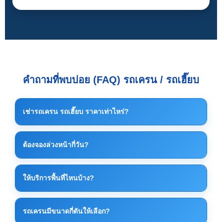
คำถามที่พบบ่อย (FAQ) รถเครน / รถเฮี๊ยบ
เช่ารถเครน รถเฮี๊ยบ ราคาเท่าไหร่?
ราคาค่าเช่าขึ้นอยู่กับขนาดรถ น้ำหนักงาน ระยะเวลา
ต้องจองล่วงหน้ากี่วัน?
และหน้างานจริง โดยทั่วไป รถเครนเริ่มต้นประมาณ
7,500 บาท/วัน และรถเฮี๊ยบเริ่มต้นประมาณ 5,000 บาท/
ควรจองล่วงหน้าอย่างน้อย 1–3 วัน เพื่อจัดคิวรถและ
วัน แนะนำให้ติดต่อเพื่อประเมินราคาที่เหมาะสมที่สุด
ให้บริการพื้นที่ไหนบ้าง?
เตรียมอุปกรณ์ให้เหมาะสมกับงาน แต่กรณีงานด่วน
สามารถสอบถามได้ทันที
ให้บริการทั่วพื้นที่ ระยอง ปลวกแดง บ่อวิน ศรีราชา แหลม
รถเครนมีขนาดกี่ตันให้เลือก?
ฉบัง และพื้นที่นิคมอุตสาหกรรมใกล้เคียง