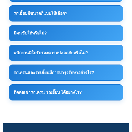
มีหลายขนาดตั้งแต่ 10 ตัน 20 ตัน 30 ตัน ไปจนถึงเครน
รถเฮี๊ยบมีขนาดกี่แบบให้เลือก?
ขนาดใหญ่สำหรับงานอุตสาหกรรม ทั้งนี้ขึ้นอยู่กับลักษณะ
งาน
รถเฮี๊ยบมีหลายขนาดตามกำลังยกและขนาดรถบรรทุก
มีคนขับให้หรือไม่?
สามารถเลือกให้เหมาะกับงานยกของหนัก งานโรงงาน
หรือขนย้ายเครื่องจักรได้
มีคนขับและทีมงานควบคุมเครนให้ครบทุกงาน เพื่อความ
พนักงานมีใบรับรองความปลอดภัยหรือไม่?
ปลอดภัยและความถูกต้องในการยกของ
พนักงานผ่านการอบรมด้านความปลอดภัยและมี
รถเครนและรถเฮี๊ยบมีการบำรุงรักษาอย่างไร?
ประสบการณ์การทำงานจริงในไซต์งานอุตสาหกรรม
มีการตรวจเช็คสภาพรถและระบบเครนเป็นประจำก่อนใช้
ติดต่อเช่ารถเครน รถเฮี๊ยบ ได้อย่างไร?
งานทุกครั้ง เพื่อความปลอดภัยและประสิทธิภาพสูงสุด
สามารถติดต่อได้โดยตรงทางโทรศัพท์หรือ LINE เพื่อ
ประเมินหน้างานและเสนอราคาที่เหมาะสมที่สุด