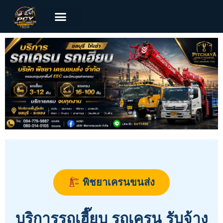
พิชยาเครนขนส่ง
บริการรถเฮี๊ยบ รถเครน รับจ้าง