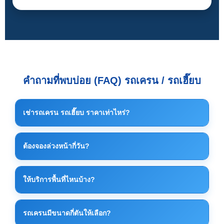
คำถามที่พบบ่อย (FAQ) รถเครน / รถเฮี๊ยบ
เช่ารถเครน รถเฮี๊ยบ ราคาเท่าไหร่?
ราคาค่าเช่าขึ้นอยู่กับขนาดรถ น้ำหนักงาน ระยะเวลา
ต้องจองล่วงหน้ากี่วัน?
และหน้างานจริง โดยทั่วไป รถเครนเริ่มต้นประมาณ
7,500 บาท/วัน และรถเฮี๊ยบเริ่มต้นประมาณ 5,000 บาท/
ควรจองล่วงหน้าอย่างน้อย 1–3 วัน เพื่อจัดคิวรถและ
วัน แนะนำให้ติดต่อเพื่อประเมินราคาที่เหมาะสมที่สุด
ให้บริการพื้นที่ไหนบ้าง?
เตรียมอุปกรณ์ให้เหมาะสมกับงาน แต่กรณีงานด่วน
สามารถสอบถามได้ทันที
ให้บริการทั่วพื้นที่ ระยอง ปลวกแดง บ่อวิน ศรีราชา แหลม
รถเครนมีขนาดกี่ตันให้เลือก?
ฉบัง และพื้นที่นิคมอุตสาหกรรมใกล้เคียง