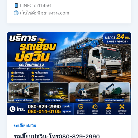
LINE: tor11456
เว็บไซต์: พิชยาเครน.com
รถเฮี๊ยบบ่อวิน
รถเฮี๊ยบบ่อวิน-โทร080-829-2990