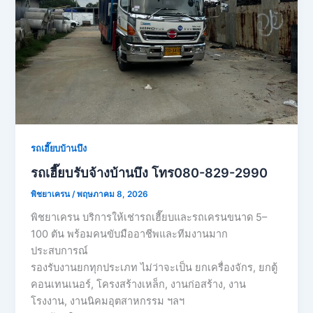
รถเฮี๊ยบบ้านบึง
รถเฮี๊ยบรับจ้างบ้านบึง โทร080-829-2990
พิชยาเครน
/
พฤษภาคม 8, 2026
พิชยาเครน บริการให้เช่ารถเฮี๊ยบและรถเครนขนาด 5–
100 ตัน พร้อมคนขับมืออาชีพและทีมงานมาก
ประสบการณ์
รองรับงานยกทุกประเภท ไม่ว่าจะเป็น ยกเครื่องจักร, ยกตู้
คอนเทนเนอร์, โครงสร้างเหล็ก, งานก่อสร้าง, งาน
โรงงาน, งานนิคมอุตสาหกรรม ฯลฯ