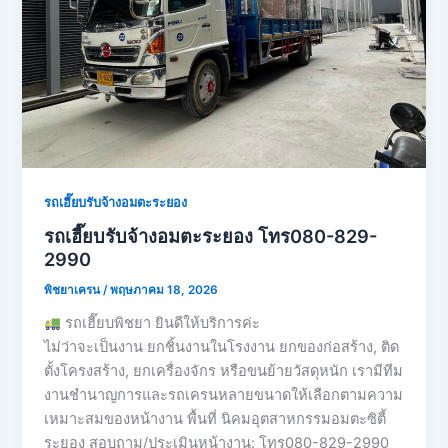
รถเฮี๊ยบรับจ้างอมตะระยอง
รถเฮี๊ยบรับจ้างอมตะระยอง โทร080-829-
2990
พิชยาเครน
/
พฤษภาคม 18, 2026
รถเฮี๊ยบพิชยา ยินดีให้บริการค่ะ
ไม่ว่าจะเป็นงาน ยกชิ้นงานในโรงงาน ยกของก่อสร้าง, ติด
ตั้งโครงสร้าง, ยกเครื่องจักร หรือขนย้ายวัสดุหนัก เรามีทีม
งานชำนาญการและรถเครนหลายขนาดให้เลือกตามความ
เหมาะสมของหน้างาน พื้นที่ นิคมอุตสาหกรรมอมตะซิตี้
ระยอง สอบถาม/ประเมินหน้างาน: โทร080-829-2990