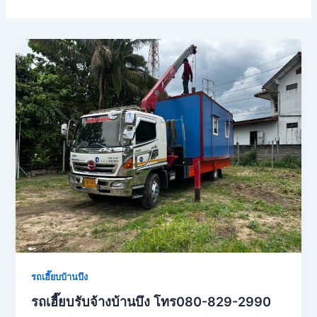
รถเฮี๊ยบบ้านบึง
รถเฮี๊ยบรับจ้างบ้านบึง โทร080-829-2990