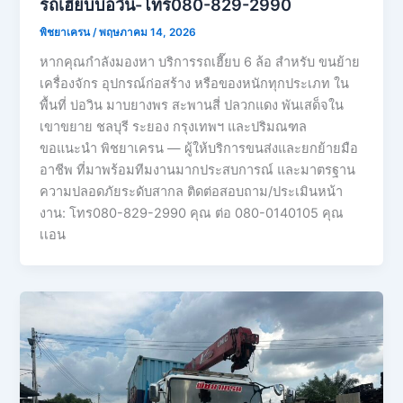
รถเฮี๊ยบบ่อวิน-โทร080-829-2990
พิชยาเครน
/
พฤษภาคม 14, 2026
หากคุณกำลังมองหา บริการรถเฮี๊ยบ 6 ล้อ สำหรับ ขนย้าย
เครื่องจักร อุปกรณ์ก่อสร้าง หรือของหนักทุกประเภท ใน
พื้นที่ บ่อวิน มาบยางพร สะพานสี่ ปลวกแดง พันเสด็จใน
เขาขยาย ชลบุรี ระยอง กรุงเทพฯ และปริมณฑล
ขอแนะนำ พิชยาเครน — ผู้ให้บริการขนส่งและยกย้ายมือ
อาชีพ ที่มาพร้อมทีมงานมากประสบการณ์ และมาตรฐาน
ความปลอดภัยระดับสากล ติดต่อสอบถาม/ประเมินหน้า
งาน: โทร080-829-2990 คุณ ต่อ 080-0140105 คุณ
เเอน