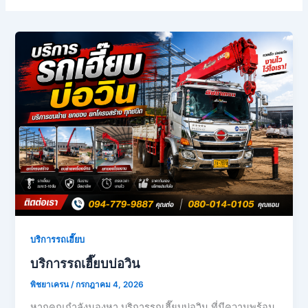
บริการรถเฮี๊ยบ
บริการรถเฮี๊ยบบ่อวิน
พิชยาเครน
/
กรกฎาคม 4, 2026
หากคุณกำลังมองหา บริการรถเฮี๊ยบบ่อวิน ที่มีความพร้อม