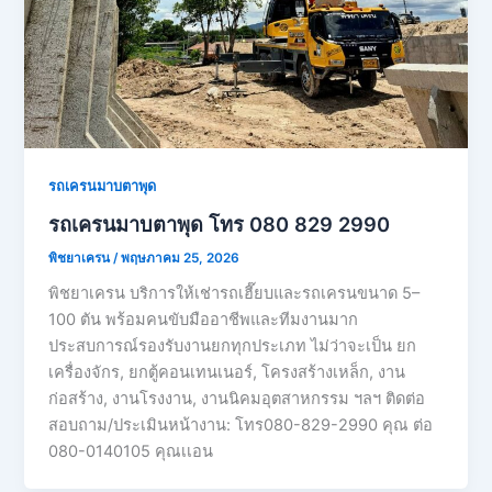
รถเครนมาบตาพุด
รถเครนมาบตาพุด โทร 080 829 2990
พิชยาเครน
/
พฤษภาคม 25, 2026
พิชยาเครน บริการให้เช่ารถเฮี๊ยบและรถเครนขนาด 5–
100 ตัน พร้อมคนขับมืออาชีพและทีมงานมาก
ประสบการณ์รองรับงานยกทุกประเภท ไม่ว่าจะเป็น ยก
เครื่องจักร, ยกตู้คอนเทนเนอร์, โครงสร้างเหล็ก, งาน
ก่อสร้าง, งานโรงงาน, งานนิคมอุตสาหกรรม ฯลฯ ติดต่อ
สอบถาม/ประเมินหน้างาน: โทร080-829-2990 คุณ ต่อ
080-0140105 คุณเเอน