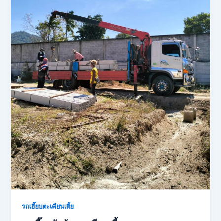
รถเฮี๊ยบตะเคียนเตี้ย