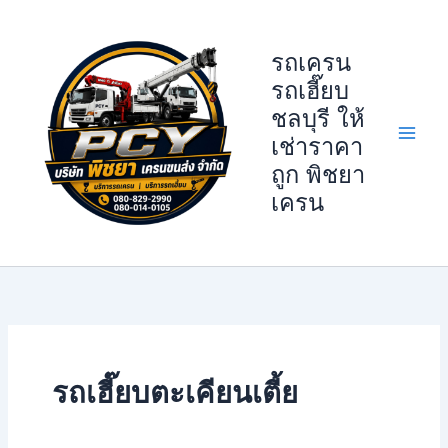
Skip
to
รถเครน
content
รถเฮี๊ยบ
ชลบุรี ให้
เช่าราคา
ถูก พิชยา
เครน
รถเฮี๊ยบตะเคียนเตี้ย