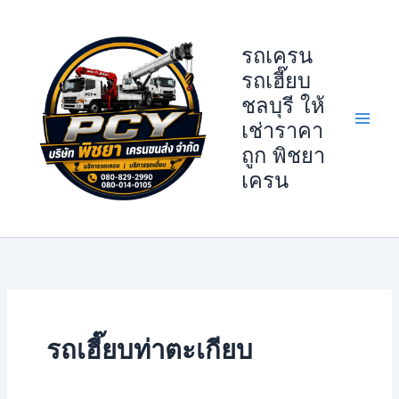
Skip
to
รถเครน
content
รถเฮี๊ยบ
ชลบุรี ให้
เช่าราคา
ถูก พิชยา
เครน
รถเฮี๊ยบท่าตะเกียบ