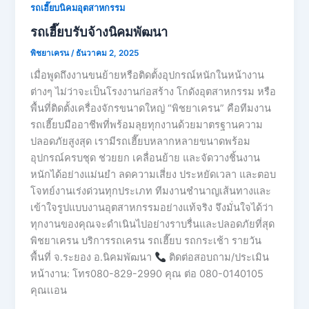
รถเฮี๊ยบนิคมอุตสาหกรรม
รถเฮี๊ยบรับจ้างนิคมพัฒนา
พิชยาเครน
/
ธันวาคม 2, 2025
เมื่อพูดถึงงานขนย้ายหรือติดตั้งอุปกรณ์หนักในหน้างาน
ต่างๆ ไม่ว่าจะเป็นโรงงานก่อสร้าง โกดังอุตสาหกรรม หรือ
พื้นที่ติดตั้งเครื่องจักรขนาดใหญ่ “พิชยาเครน” คือทีมงาน
รถเฮี๊ยบมืออาชีพที่พร้อมลุยทุกงานด้วยมาตรฐานความ
ปลอดภัยสูงสุด เรามีรถเฮี๊ยบหลากหลายขนาดพร้อม
อุปกรณ์ครบชุด ช่วยยก เคลื่อนย้าย และจัดวางชิ้นงาน
หนักได้อย่างแม่นยำ ลดความเสี่ยง ประหยัดเวลา และตอบ
โจทย์งานเร่งด่วนทุกประเภท ทีมงานชำนาญเส้นทางและ
เข้าใจรูปแบบงานอุตสาหกรรมอย่างแท้จริง จึงมั่นใจได้ว่า
ทุกงานของคุณจะดำเนินไปอย่างราบรื่นและปลอดภัยที่สุด
พิชยาเครน บริการรถเครน รถเฮี๊ยบ รถกระเช้า รายวัน
พื้นที่ จ.ระยอง อ.นิคมพัฒนา
ติดต่อสอบถาม/ประเมิน
หน้างาน: โทร080-829-2990 คุณ ต่อ 080-0140105
คุณเเอน