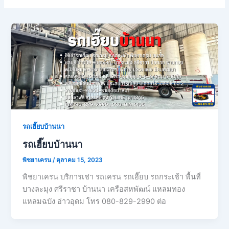
รถเฮี๊ยบบ้านนา
รถเฮี๊ยบบ้านนา
พิชยาเครน
/
ตุลาคม 15, 2023
พิชยาเครน บริการเช่า รถเครน รถเฮี๊ยบ รถกระเช้า พื้นที่
บางละมุง ศรีราชา บ้านนา เครือสหพัฒน์ แหลมทอง
แหลมฉบัง อ่าวอุดม โทร 080-829-2990 ต่อ