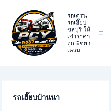
Skip
to
รถเครน
content
รถเฮี๊ยบ
ชลบุรี ให้
เช่าราคา
ถูก พิชยา
เครน
รถเฮี๊ยบบ้านนา