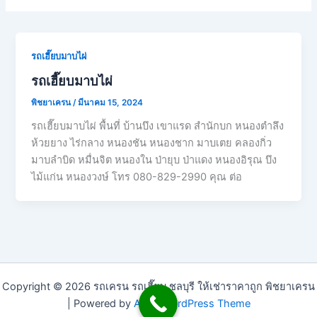
รถเฮี๊ยบมาบไผ่
รถเฮี๊ยบมาบไผ่
พิชยาเครน
/
มีนาคม 15, 2024
รถเฮี๊ยบมาบไผ่ พื้นที่ บ้านบึง เขาแรด สำนักบก หนองตำลึง
ห้วยยาง ไร่กลาง หนองชัน หนองชาก มาบเตย คลองกิ่ว
มาบลำบิด หมื่นจิต หนองใน ป่ายุบ ป่าแดง หนองอิรุณ บึง
ไม้แก่น หนองวงษ์ โทร 080-829-2990 คุณ ต่อ
Copyright © 2026 รถเครน รถเฮี๊ยบ ชลบุรี ให้เช่าราคาถูก พิชยาเครน
| Powered by
Astra WordPress Theme