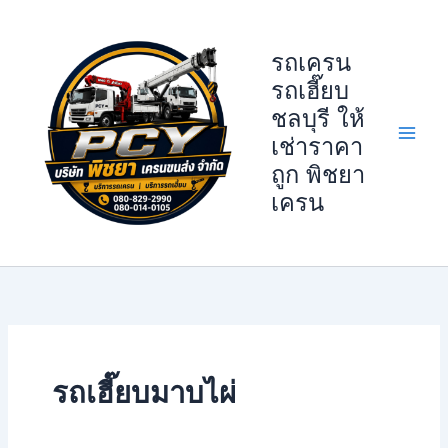
Skip
to
รถเครน
content
รถเฮี๊ยบ
ชลบุรี ให้
เช่าราคา
ถูก พิชยา
เครน
รถเฮี๊ยบมาบไผ่