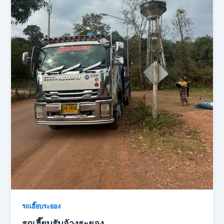
รถเฮี๊ยบระยอง
รถเฮี๊ยบรับจ้างระยอง