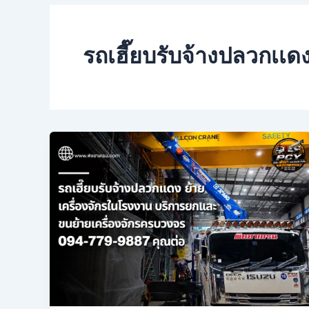
รถเฮี๊ยบรับจ้างปลวกเเด