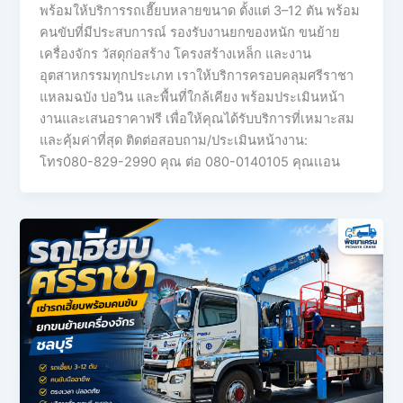
พร้อมให้บริการรถเฮี๊ยบหลายขนาด ตั้งแต่ 3–12 ตัน พร้อม
คนขับที่มีประสบการณ์ รองรับงานยกของหนัก ขนย้าย
เครื่องจักร วัสดุก่อสร้าง โครงสร้างเหล็ก และงาน
อุตสาหกรรมทุกประเภท เราให้บริการครอบคลุมศรีราชา
แหลมฉบัง บ่อวิน และพื้นที่ใกล้เคียง พร้อมประเมินหน้า
งานและเสนอราคาฟรี เพื่อให้คุณได้รับบริการที่เหมาะสม
และคุ้มค่าที่สุด ติดต่อสอบถาม/ประเมินหน้างาน:
โทร080-829-2990 คุณ ต่อ 080-0140105 คุณเเอน