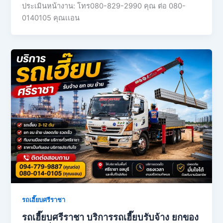
ประเมินหน้างาน: โทร080-829-2990 คุณ ต่อ 080-
0140105 คุณเเอน
รถเฮี๊ยบศรีราชา
รถเฮี๊ยบศรีราชา บริการรถเฮี๊ยบรับจ้าง ยกของ