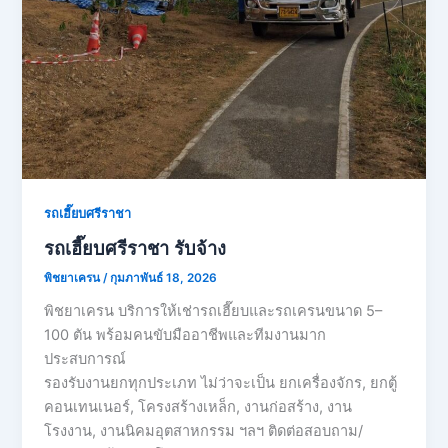
รถเฮี๊ยบศรีราชา
รถเฮี๊ยบศรีราชา รับจ้าง
พิชยาเครน
/
กุมภาพันธ์ 18, 2026
พิชยาเครน บริการให้เช่ารถเฮี๊ยบและรถเครนขนาด 5–
100 ตัน พร้อมคนขับมืออาชีพและทีมงานมาก
ประสบการณ์
รองรับงานยกทุกประเภท ไม่ว่าจะเป็น ยกเครื่องจักร, ยกตู้
คอนเทนเนอร์, โครงสร้างเหล็ก, งานก่อสร้าง, งาน
โรงงาน, งานนิคมอุตสาหกรรม ฯลฯ ติดต่อสอบถาม/