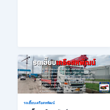
รถเฮี๊ยบเครือสหพัฒน์