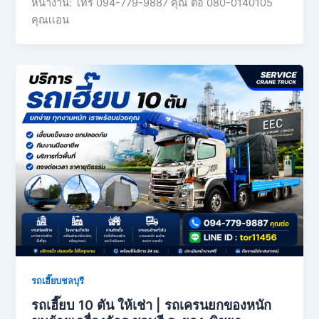
หน้างาน: โทร 094-779-9887 คุณ ต่อ 080-0140105
คุณเเอน
รถเฮี๊ยบชลบุรี
รถเฮี๊ยบ 10 ตัน ให้เช่า | รถเครนยกของหนัก