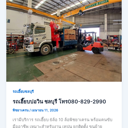
รถเฮี๊ยบชลบุรี
รถเฮี๊ยบบ่อวิน ชลบุรี โทร080-829-2990
พิชยาเครน
/
เมษายน 11, 2026
เรามีบริการ รถเฮี๊ยบ 6ล้อ 10 ล้อพิชยาเครน พร้อมคนขับ
มืออาชีพ เหมาะสำหรับงาน เทปูน ยกติดตั้ง ขนย้าย