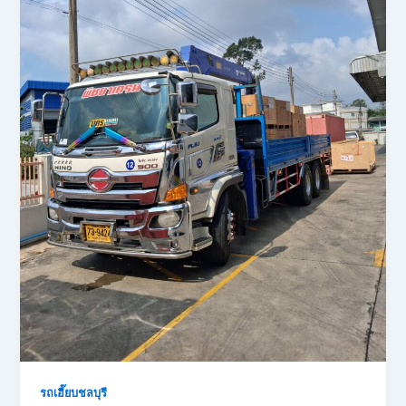
รถเฮี๊ยบชลบุรี