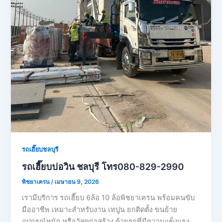
รถเฮี๊ยบชลบุรี
รถเฮี๊ยบบ่อวิน ชลบุรี โทร080-829-2990
พิชยาเครน
/
เมษายน 9, 2026
เรามีบริการ รถเฮี๊ยบ 6ล้อ 10 ล้อพิชยาเครน พร้อมคนขับ
มืออาชีพ เหมาะสำหรับงาน เทปูน ยกติดตั้ง ขนย้าย
อุปกรณ์หนัก หรือวัสดุก่อสร้าง ด้วยรถที่มีความแข็งแรง