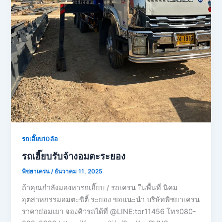
รถเฮี๊ยบ10ล้อ
รถเฮี๊ยบรับจ้างอมตะระยอง
พิชยาเครน
/
ธันวาคม 11, 2025
ถ้าคุณกำลังมองหารถเฮี๊ยบ / รถเครน ในพื้นที่ นิคม
อุตสาหกรรมอมตะซิตี้ ระยอง ขอแนะนำ บริษัทพิชยาเครน
ราคาย่อมเยา จองคิวรถได้ที่ @LINE:tor11456 โทร080-