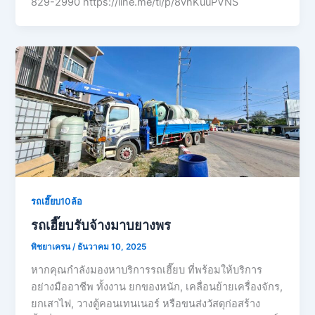
829-2990 https://line.me/ti/p/8vnKuuPVNS
รถเฮี๊ยบ10ล้อ
รถเฮี๊ยบรับจ้างมาบยางพร
พิชยาเครน
/
ธันวาคม 10, 2025
หากคุณกำลังมองหาบริการรถเฮี๊ยบ ที่พร้อมให้บริการ
อย่างมืออาชีพ ทั้งงาน ยกของหนัก, เคลื่อนย้ายเครื่องจักร,
ยกเสาไฟ, วางตู้คอนเทนเนอร์ หรือขนส่งวัสดุก่อสร้าง