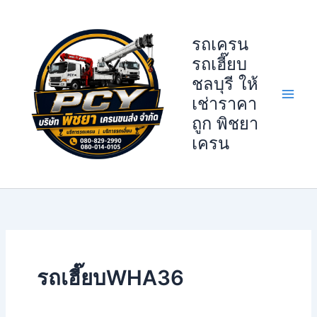
Skip
to
รถเครน
content
รถเฮี๊ยบ
ชลบุรี ให้
เช่าราคา
ถูก พิชยา
เครน
รถเฮี๊ยบWHA36