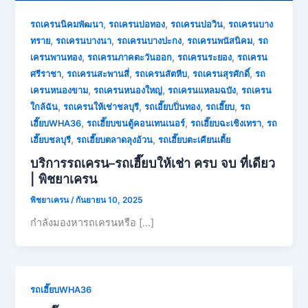
,
,
,
รถเครนนิคมพัฒนา
รถเครนบ่อทอง
รถเครนบ่อวิน
รถเครนบาง
,
,
,
,
ทราย
รถเครนบางนา
รถเครนบางปะกง
รถเครนพนัสนิคม
รถ
,
,
,
เครนพานทอง
รถเครนภาคตะวันออก
รถเครนระยอง
รถเครน
,
,
,
,
ศรีราชา
รถเครนสะพานสี่
รถเครนสัตหีบ
รถเครนสุรศักดิ์
รถ
,
,
,
เครนหนองขาม
รถเครนหนองใหญ่
รถเครนแหลมฉบัง
รถเครน
,
,
,
,
ใกล้ฉัน
รถเครนให้เช่าชลบุรี
รถเอี๊ยบปิ่นทอง
รถเฮี๊ยบ
รถ
,
,
,
เฮี๊ยบWHA36
รถเฮี๊ยบขนตู้คอนเทนเนอร์
รถเฮี๊ยบฉะเชิงเทรา
รถ
,
,
เฮี๊ยบชลบุรี
รถเฮี๊ยบตลาดลุงอ้วน
รถเฮี๊ยบตะเคียนเตี้ย
บริการรถเครน–รถเฮี๊ยบให้เช่า ครบ จบ ที่เดียว
| พิชยาเครน
พิชยาเครน
/
กันยายน 10, 2025
กำลังมองหารถเครนหรือ […]
รถเฮี๊ยบWHA36