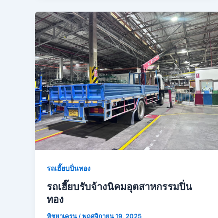
รถเฮี๊ยบปิ่นทอง
รถเฮี๊ยบรับจ้างนิคมอุตสาหกรรมปิ่น
ทอง
พิชยาเครน
/
พฤศจิกายน 19, 2025