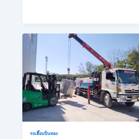
รถเฮี๊ยบปิ่นทอง