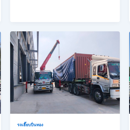
รถเฮี๊ยบปิ่นทอง