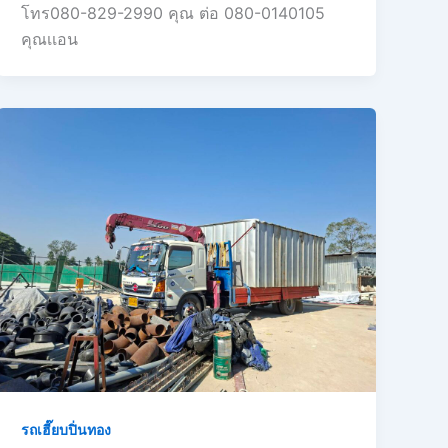
โทร080-829-2990 คุณ ต่อ 080-0140105
คุณเเอน
รถเฮี๊ยบปิ่นทอง