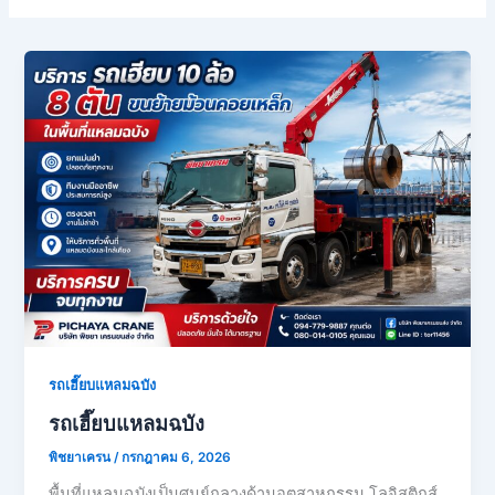
รถเฮี๊ยบแหลมฉบัง
รถเฮี๊ยบแหลมฉบัง
พิชยาเครน
/
กรกฎาคม 6, 2026
พื้นที่แหลมฉบังเป็นศูนย์กลางด้านอุตสาหกรรม โลจิสติกส์