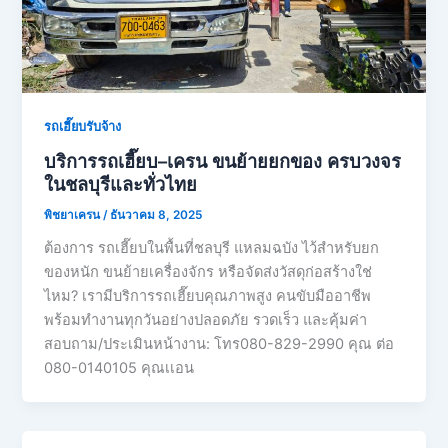
รถเฮี๊ยบรับจ้าง
บริการรถเฮี๊ยบ–เครน ขนย้ายยกของ ครบวงจร
ในชลบุรีและทั่วไทย
พิชยาเครน
/
ธันวาคม 8, 2025
ต้องการ รถเฮี๊ยบในพื้นที่ชลบุรี แหลมฉบัง ไว้สำหรับยก
ของหนัก ขนย้ายเครื่องจักร หรือจัดส่งวัสดุก่อสร้างใช่
ไหม? เรามีบริการรถเฮี๊ยบคุณภาพสูง คนขับมืออาชีพ
พร้อมทำงานทุกวันอย่างปลอดภัย รวดเร็ว และคุ้มค่า
สอบถาม/ประเมินหน้างาน: โทร080-829-2990 คุณ ต่อ
080-0140105 คุณเเอน