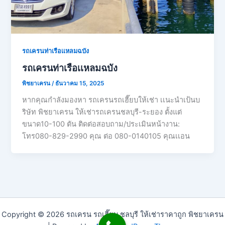
รถเครนท่าเรือเเหลมฉบัง
รถเครนท่าเรือเเหลมฉบัง
พิชยาเครน
/
ธันวาคม 15, 2025
หากคุณกำลังมองหา รถเครนรถเฮี๊ยบให้เช่า เเนะนำเป้นบ
ริษัท พิชยาเครน ให้เช่ารถเครนชลบุรี-ระยอง ตั้งแต่
ขนาด10-100 ตัน ติดต่อสอบถาม/ประเมินหน้างาน:
โทร080-829-2990 คุณ ต่อ 080-0140105 คุณเเอน
Copyright © 2026 รถเครน รถเฮี๊ยบ ชลบุรี ให้เช่าราคาถูก พิชยาเครน