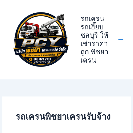
Skip
to
รถเครน
content
รถเฮี๊ยบ
ชลบุรี ให้
เช่าราคา
ถูก พิชยา
เครน
รถเครนพิชยาเครนรับจ้าง