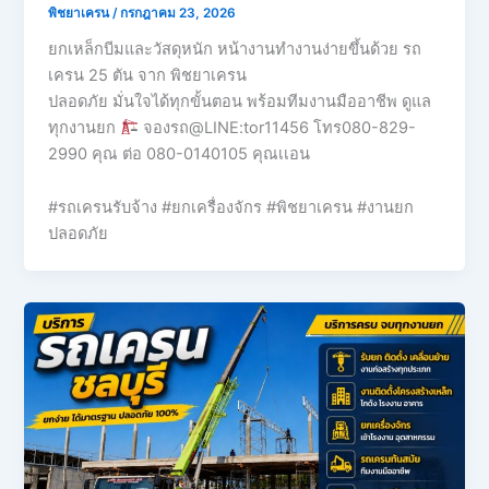
พิชยาเครน
/
กรกฎาคม 23, 2026
ยกเหล็กบีมและวัสดุหนัก หน้างานทำงานง่ายขึ้นด้วย รถ
เครน 25 ตัน จาก พิชยาเครน
ปลอดภัย มั่นใจได้ทุกขั้นตอน พร้อมทีมงานมืออาชีพ ดูแล
ทุกงานยก
จองรถ@LINE:tor11456 โทร080-829-
2990 คุณ ต่อ 080-0140105 คุณเเอน
#รถเครนรับจ้าง #ยกเครื่องจักร #พิชยาเครน #งานยก
ปลอดภัย