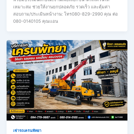
เหมาะสม ช่วยให้งานยกปลอดภัย รวดเร็ว และคุ้มค่า
สอบถาม/ประเมินหน้างาน: โทร080-829-2990 คุณ ต่อ
080-0140105 คุณเเอน
เช่ารถเครนพัทยา