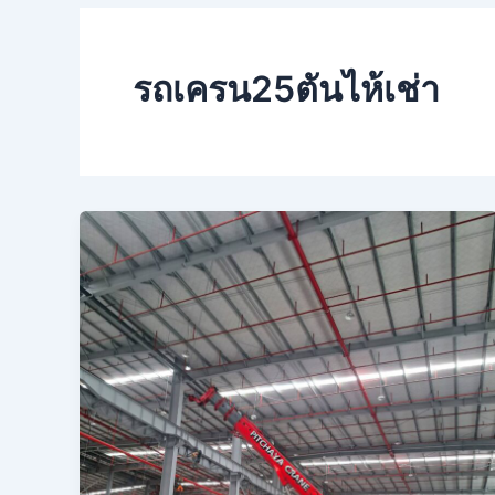
รถเครน25ตันไห้เช่า