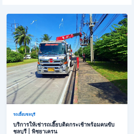
รถเฮี๊ยบชลบุรี
บริการให้เช่ารถเฮี๊ยบติดกระเช้าพร้อมคนขับ
ชลบุรี | พิชยาเครน