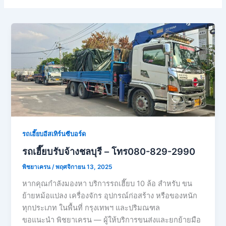
รถเฮี๊ยบอีสเทิร์นซีบอร์ด
รถเฮี๊ยบรับจ้างชลบุรี – โทร080-829-2990
พิชยาเครน
/
พฤศจิกายน 13, 2025
หากคุณกำลังมองหา บริการรถเฮี๊ยบ 10 ล้อ สำหรับ ขน
ย้ายหม้อแปลง เครื่องจักร อุปกรณ์ก่อสร้าง หรือของหนัก
ทุกประเภท ในพื้นที่ กรุงเทพฯ และปริมณฑล
ขอแนะนำ พิชยาเครน — ผู้ให้บริการขนส่งและยกย้ายมือ